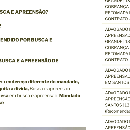
GRANDE | 1
COBRANÇA D
SCA E APREENSÃO?
RETOMADA D
CONTRATO –
?
ADVOGADO E
APREENSÃO
EENDIDO POR BUSCA E
GRANDE | 1
COBRANÇA D
RETOMADA D
CONTRATO –
BUSCA E APREENSÃO DE
ADVOGADO E
APREENSÃO
 em
endereço diferente do mandado,
EM SANTOS 
quita a dívida,
Busca e apreensão
ADVOGADO E
fesa
em busca e apreensão,
Mandado
APREENSÃO
ve
SANTOS | 1
(Recomendad
ADVOGADO E
APREENSÃO 