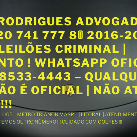
RODRIGUES ADVOGA
20 741 777 8🚦 2016-
LEILÕES CRIMINAL |
NTO ! WHATSAPP OFI
98533-4443 – QUALQ
O É OFICIAL | NÃO 
!!
T 1.105 – METRÔ TRIANON MASP – | LITORAL | ATENDIME
 TEMOS OUTRO NÚMERO !!! CUIDADO COM GOLPES !!!