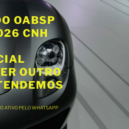
DO OABSP
2026 CNH
CIAL
UER OUTRO
ATENDEMOS
NTO ATIVO PELO WHATSAPP