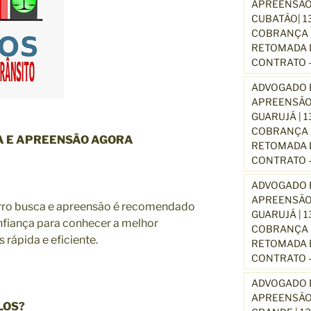
APREENSÃO
CUBATÃO| 1
COBRANÇA D
RETOMADA D
CONTRATO –
ADVOGADO E
APREENSÃO
GUARUJÁ | 
COBRANÇA D
 E APREENSÃO AGORA
RETOMADA D
CONTRATO –
ADVOGADO E
APREENSÃO
rro busca e apreensão é recomendado
GUARUJÁ | 
fiança para conhecer a melhor
COBRANÇA D
 rápida e eficiente.
RETOMADA D
CONTRATO –
ADVOGADO E
APREENSÃO
LOS?