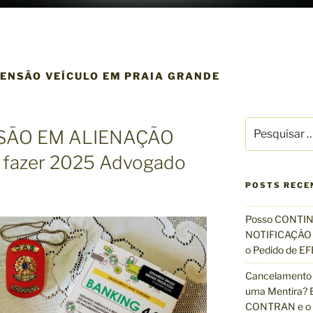
ENSÃO VEÍCULO EM PRAIA GRANDE
P
SÃO EM ALIENAÇÃO
e
s
 fazer 2025 Advogado
q
u
POSTS RECE
i
s
Posso CONTIN
a
NOTIFICAÇÃO 
r
o Pedido de 
p
Cancelamento 
o
uma Mentira? E
r
CONTRAN e o R
: