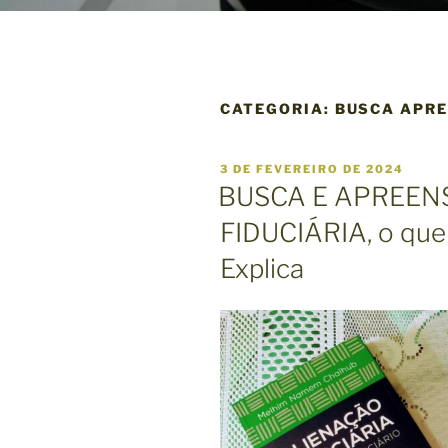
CATEGORIA:
BUSCA APRE
P
3 DE FEVEREIRO DE 2024
U
BUSCA E APREEN
B
L
FIDUCIÁRIA, o que
I
C
Explica
A
D
O
E
M