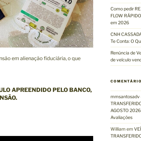
Como pedir R
FLOW RÁPIDO 
em 2026
CNH CASSADA?
Te Conta: O Qu
Renúncia de Ve
são em alienação fiduciária, o que
de veículo ven
COMENTÁRI
ULO APREENDIDO PELO BANCO,
mmsantosadv
NSÃO.
TRANSFERIDO
AGOSTO 2026 
Avaliações
William
em
VE
TRANSFERIDO