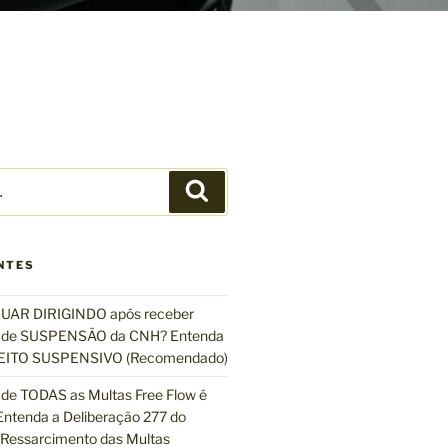
P
e
s
q
NTES
u
i
UAR DIRIGINDO após receber
s
de SUSPENSÃO da CNH? Entenda
a
EFEITO SUSPENSIVO (Recomendado)
r
de TODAS as Multas Free Flow é
ntenda a Deliberação 277 do
essarcimento das Multas