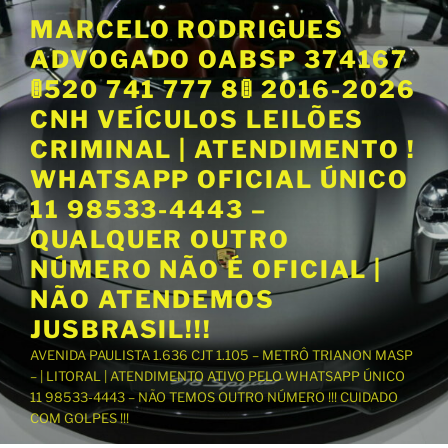
P
MARCELO RODRIGUES
u
ADVOGADO OABSP 374167
l
a
🚦520 741 777 8🚦 2016-2026
r
CNH VEÍCULOS LEILÕES
p
CRIMINAL | ATENDIMENTO !
a
WHATSAPP OFICIAL ÚNICO
r
a
11 98533-4443 –
o
QUALQUER OUTRO
c
NÚMERO NÃO É OFICIAL |
o
NÃO ATENDEMOS
n
t
JUSBRASIL!!!
e
AVENIDA PAULISTA 1.636 CJT 1.105 – METRÔ TRIANON MASP
ú
– | LITORAL | ATENDIMENTO ATIVO PELO WHATSAPP ÚNICO
d
11 98533-4443 – NÃO TEMOS OUTRO NÚMERO !!! CUIDADO
o
COM GOLPES !!!