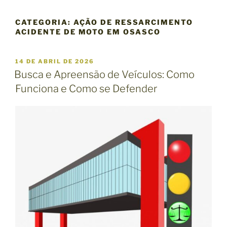
CATEGORIA:
AÇÃO DE RESSARCIMENTO
ACIDENTE DE MOTO EM OSASCO
P
14 DE ABRIL DE 2026
U
Busca e Apreensão de Veículos: Como
B
Funciona e Como se Defender
L
I
C
A
D
O
E
M