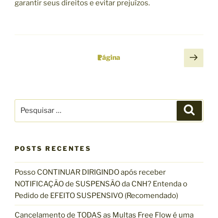
garantir seus direitos e evitar prejuízos.
P
P
Página
1
r
a
ó
g
x
i
i
P
P
n
m
e
e
s
a
a
s
q
u
ç
p
q
i
á
s
ã
POSTS RECENTES
u
a
g
r
o
i
i
Posso CONTINUAR DIRIGINDO após receber
s
d
n
NOTIFICAÇÃO de SUSPENSÃO da CNH? Entenda o
a
e
a
Pedido de EFEITO SUSPENSIVO (Recomendado)
r
p
p
Cancelamento de TODAS as Multas Free Flow é uma