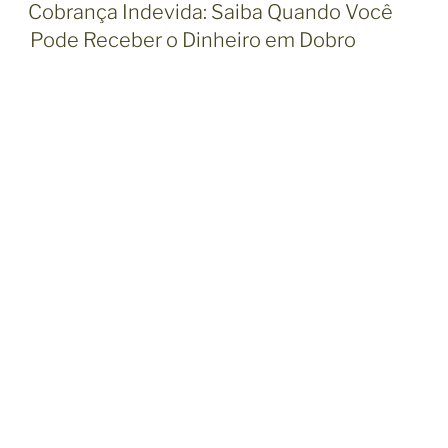
U
Cobrança Indevida: Saiba Quando Você
B
Pode Receber o Dinheiro em Dobro
L
I
C
A
D
O
E
M