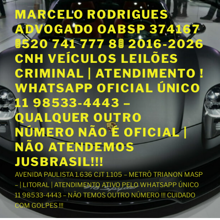
P
MARCELO RODRIGUES
u
ADVOGADO OABSP 374167
l
a
🚦520 741 777 8🚦 2016-2026
r
CNH VEÍCULOS LEILÕES
p
CRIMINAL | ATENDIMENTO !
a
WHATSAPP OFICIAL ÚNICO
r
a
11 98533-4443 –
o
QUALQUER OUTRO
c
NÚMERO NÃO É OFICIAL |
o
NÃO ATENDEMOS
n
t
JUSBRASIL!!!
e
AVENIDA PAULISTA 1.636 CJT 1.105 – METRÔ TRIANON MASP
ú
– | LITORAL | ATENDIMENTO ATIVO PELO WHATSAPP ÚNICO
d
11 98533-4443 – NÃO TEMOS OUTRO NÚMERO !!! CUIDADO
o
COM GOLPES !!!