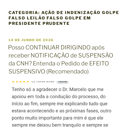
CATEGORIA:
AÇÃO DE INDENIZAÇÃO GOLPE
FALSO LEILÃO FALSO GOLPE EM
PRESIDENTE PRUDENTE
P
14 DE JUNHO DE 2026
U
Posso CONTINUAR DIRIGINDO após
B
receber NOTIFICAÇÃO de SUSPENSÃO
L
I
da CNH? Entenda o Pedido de EFEITO
C
SUSPENSIVO (Recomendado)
A
D
O
E
M