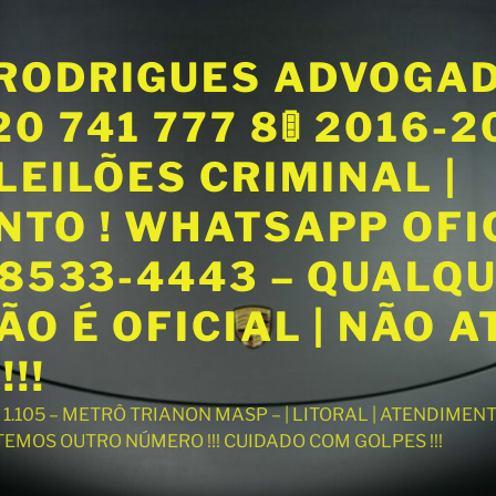
RODRIGUES ADVOGA
20 741 777 8🚦 2016-
LEILÕES CRIMINAL |
NTO ! WHATSAPP OFI
98533-4443 – QUALQ
O É OFICIAL | NÃO 
!!
T 1.105 – METRÔ TRIANON MASP – | LITORAL | ATENDIME
 TEMOS OUTRO NÚMERO !!! CUIDADO COM GOLPES !!!