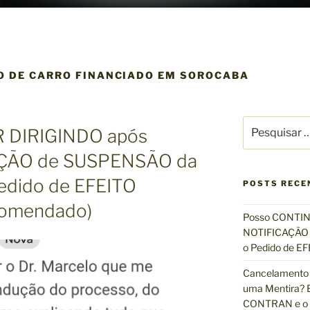
O DE CARRO FINANCIADO EM SOROCABA
P
 DIRIGINDO após
e
s
AÇÃO de SUSPENSÃO da
q
edido de EFEITO
u
POSTS RECE
i
omendado)
s
Posso CONTIN
a
NOTIFICAÇÃO 
r
o Pedido de 
p
Cancelamento 
o
uma Mentira? E
r
CONTRAN e o R
: