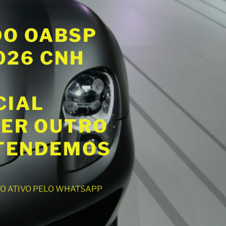
DO OABSP
2026 CNH
CIAL
UER OUTRO
ATENDEMOS
NTO ATIVO PELO WHATSAPP