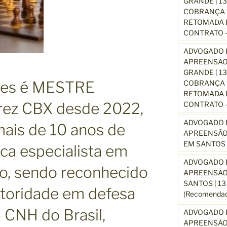
GRANDE | 1
COBRANÇA D
RETOMADA D
CONTRATO –
ADVOGADO E
APREENSÃO
GRANDE | 1
ues é MESTRE
COBRANÇA D
RETOMADA D
rez CBX desde 2022,
CONTRATO –
ADVOGADO E
ais de 10 anos de
APREENSÃO
EM SANTOS 
ica especialista em
ADVOGADO E
ito, sendo reconhecido
APREENSÃO
SANTOS | 1
toridade em defesa
(Recomendad
NH do Brasil,
ADVOGADO E
APREENSÃO 