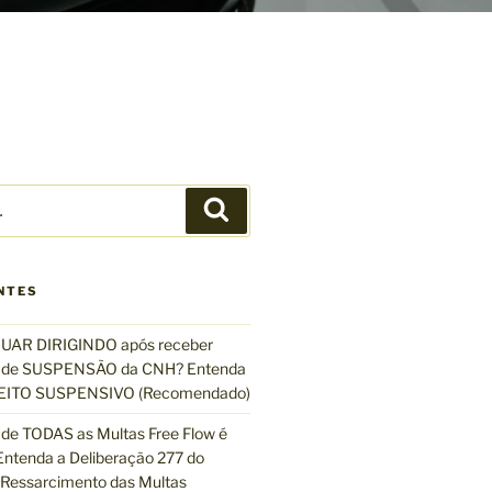
P
e
s
q
NTES
u
i
UAR DIRIGINDO após receber
s
de SUSPENSÃO da CNH? Entenda
a
EFEITO SUSPENSIVO (Recomendado)
r
de TODAS as Multas Free Flow é
ntenda a Deliberação 277 do
essarcimento das Multas