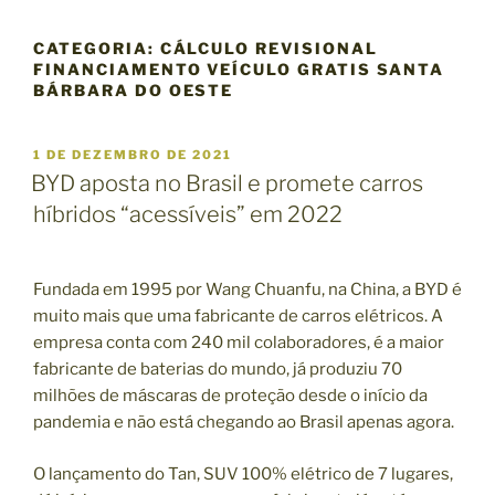
CATEGORIA:
CÁLCULO REVISIONAL
FINANCIAMENTO VEÍCULO GRATIS SANTA
BÁRBARA DO OESTE
P
1 DE DEZEMBRO DE 2021
U
BYD aposta no Brasil e promete carros
B
híbridos “acessíveis” em 2022
L
I
C
A
Fundada em 1995 por Wang Chuanfu, na China, a BYD é
D
O
muito mais que uma fabricante de carros elétricos. A
E
empresa conta com 240 mil colaboradores, é a maior
M
fabricante de baterias do mundo, já produziu 70
milhões de máscaras de proteção desde o início da
pandemia e não está chegando ao Brasil apenas agora.
O lançamento do Tan, SUV 100% elétrico de 7 lugares,