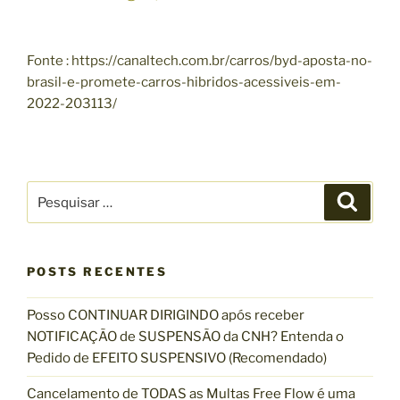
Fonte : https://canaltech.com.br/carros/byd-aposta-no-
brasil-e-promete-carros-hibridos-acessiveis-em-
2022-203113/
P
P
e
e
s
s
q
u
q
i
s
POSTS RECENTES
u
a
r
i
Posso CONTINUAR DIRIGINDO após receber
s
NOTIFICAÇÃO de SUSPENSÃO da CNH? Entenda o
a
Pedido de EFEITO SUSPENSIVO (Recomendado)
r
p
Cancelamento de TODAS as Multas Free Flow é uma