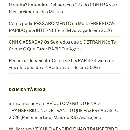
o
Mentira? Entenda a Deliberação 277 do CONTRAN e o
r
Ressarcimento das Multas
:
Como pedir RESSARCIMENTO da Multa FREE FLOW
RÁPIDO pela INTERNET e SEM Advogado em 2026
CNH CASSADA? Os Segredos que o DETRAN Não Te
Conta: O Que Fazer RÁPIDO e Agora!
Renúncia de Veículo: Como se LIVRAR de dívidas de
veículo vendido e NÃO transferido em 2026?
COMENTÁRIOS
mmsantosadv
em
VEÍCULO VENDIDO E NÃO
TRANSFERIDO NO DETRAN – O QUE FAZER? AGOSTO
2026 (Recomendado) Mais de 315 Avaliações
William
em
VEÍCULO VENDIDO E NÃO TRANSFERIDO