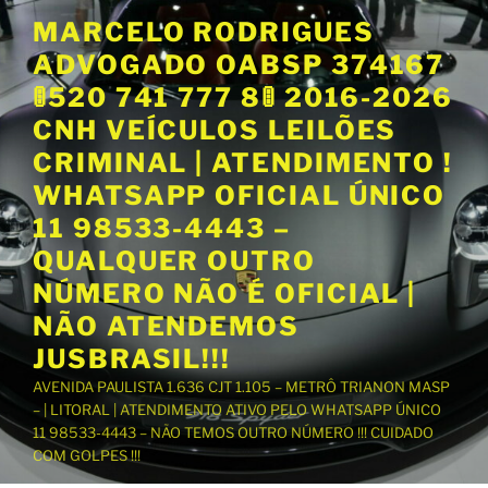
P
MARCELO RODRIGUES
u
ADVOGADO OABSP 374167
l
a
🚦520 741 777 8🚦 2016-2026
r
CNH VEÍCULOS LEILÕES
p
CRIMINAL | ATENDIMENTO !
a
WHATSAPP OFICIAL ÚNICO
r
a
11 98533-4443 –
o
QUALQUER OUTRO
c
NÚMERO NÃO É OFICIAL |
o
NÃO ATENDEMOS
n
t
JUSBRASIL!!!
e
AVENIDA PAULISTA 1.636 CJT 1.105 – METRÔ TRIANON MASP
ú
– | LITORAL | ATENDIMENTO ATIVO PELO WHATSAPP ÚNICO
d
11 98533-4443 – NÃO TEMOS OUTRO NÚMERO !!! CUIDADO
o
COM GOLPES !!!