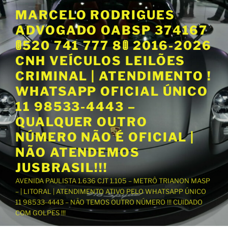
P
MARCELO RODRIGUES
u
ADVOGADO OABSP 374167
l
a
🚦520 741 777 8🚦 2016-2026
r
CNH VEÍCULOS LEILÕES
p
CRIMINAL | ATENDIMENTO !
a
WHATSAPP OFICIAL ÚNICO
r
a
11 98533-4443 –
o
QUALQUER OUTRO
c
NÚMERO NÃO É OFICIAL |
o
NÃO ATENDEMOS
n
t
JUSBRASIL!!!
e
AVENIDA PAULISTA 1.636 CJT 1.105 – METRÔ TRIANON MASP
ú
– | LITORAL | ATENDIMENTO ATIVO PELO WHATSAPP ÚNICO
d
11 98533-4443 – NÃO TEMOS OUTRO NÚMERO !!! CUIDADO
o
COM GOLPES !!!