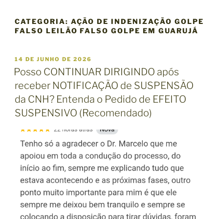
CATEGORIA:
AÇÃO DE INDENIZAÇÃO GOLPE
FALSO LEILÃO FALSO GOLPE EM GUARUJÁ
P
14 DE JUNHO DE 2026
U
Posso CONTINUAR DIRIGINDO após
B
receber NOTIFICAÇÃO de SUSPENSÃO
L
I
da CNH? Entenda o Pedido de EFEITO
C
SUSPENSIVO (Recomendado)
A
D
O
E
M