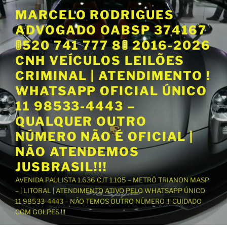
P
MARCELO RODRIGUES
u
ADVOGADO OABSP 374167
l
a
🚦520 741 777 8🚦 2016-2026
r
CNH VEÍCULOS LEILÕES
p
CRIMINAL | ATENDIMENTO !
a
WHATSAPP OFICIAL ÚNICO
r
a
11 98533-4443 –
o
QUALQUER OUTRO
c
NÚMERO NÃO É OFICIAL |
o
NÃO ATENDEMOS
n
t
JUSBRASIL!!!
e
AVENIDA PAULISTA 1.636 CJT 1.105 – METRÔ TRIANON MASP
ú
– | LITORAL | ATENDIMENTO ATIVO PELO WHATSAPP ÚNICO
d
11 98533-4443 – NÃO TEMOS OUTRO NÚMERO !!! CUIDADO
o
COM GOLPES !!!