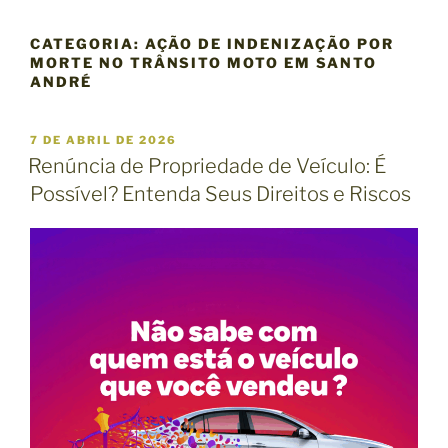
CATEGORIA:
AÇÃO DE INDENIZAÇÃO POR
MORTE NO TRÂNSITO MOTO EM SANTO
ANDRÉ
P
7 DE ABRIL DE 2026
U
Renúncia de Propriedade de Veículo: É
B
Possível? Entenda Seus Direitos e Riscos
L
I
C
A
D
O
E
M