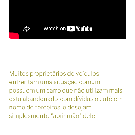
Muitos proprietários de veículos
enfrentam uma situação comum:
possuem um carro que não utilizam mais,
está abandonado, com dívidas ou até em
nome de terceiros, e desejam
simplesmente “abrir mão” dele.