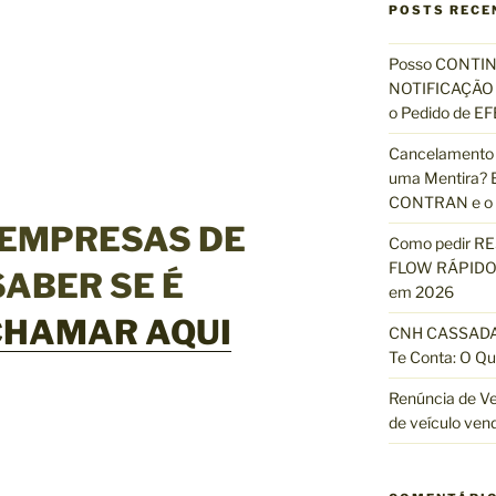
u
POSTS RECE
i
s
Posso CONTIN
a
NOTIFICAÇÃO 
r
o Pedido de 
p
Cancelamento 
o
uma Mentira? E
r
CONTRAN e o R
:
 EMPRESAS DE
Como pedir R
FLOW RÁPIDO 
SABER SE É
em 2026
CHAMAR AQUI
CNH CASSADA?
Te Conta: O Qu
Renúncia de Ve
de veículo ven