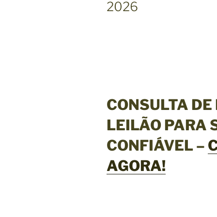
2026
A
D
O
E
M
CONSULTA DE
LEILÃO PARA 
CONFIÁVEL –
AGORA!