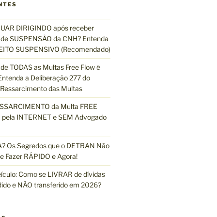
q
NTES
u
i
UAR DIRIGINDO após receber
s
de SUSPENSÃO da CNH? Entenda
a
EFEITO SUSPENSIVO (Recomendado)
r
de TODAS as Multas Free Flow é
ntenda a Deliberação 277 do
essarcimento das Multas
ESSARCIMENTO da Multa FREE
pela INTERNET e SEM Advogado
 Os Segredos que o DETRAN Não
e Fazer RÁPIDO e Agora!
ículo: Como se LIVRAR de dívidas
dido e NÃO transferido em 2026?