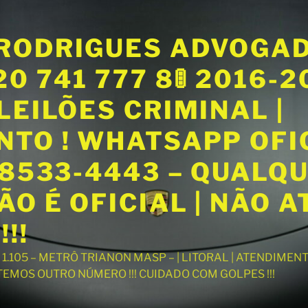
RODRIGUES ADVOGA
20 741 777 8🚦 2016-
LEILÕES CRIMINAL |
NTO ! WHATSAPP OFI
98533-4443 – QUALQ
O É OFICIAL | NÃO 
!!
T 1.105 – METRÔ TRIANON MASP – | LITORAL | ATENDIME
 TEMOS OUTRO NÚMERO !!! CUIDADO COM GOLPES !!!