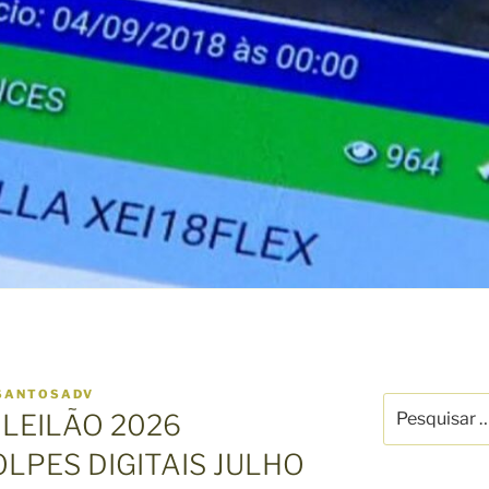
SANTOSADV
P
LEILÃO 2026
e
s
OLPES DIGITAIS JULHO
q