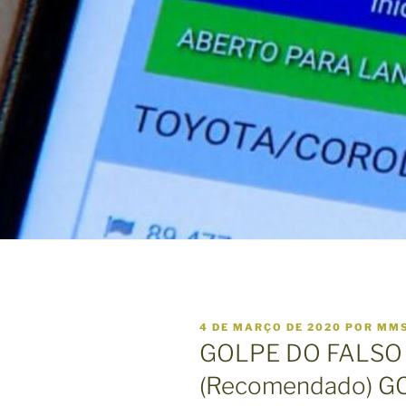
P
4 DE MARÇO DE 2020
POR
MM
U
GOLPE DO FALSO 
B
L
(Recomendado) G
I
C