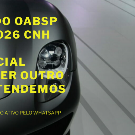
DO OABSP
2026 CNH
CIAL
UER OUTRO
ATENDEMOS
NTO ATIVO PELO WHATSAPP