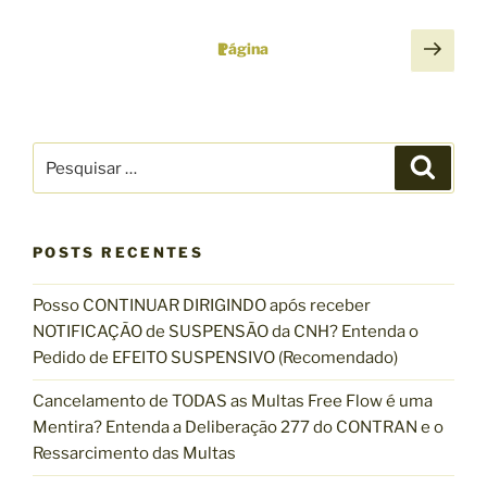
M
n
O
d
P
P
Página
1
F
a
r
a
U
d
ó
g
N
o
x
i
C
)
i
P
I
P
n
M
m
e
e
O
s
a
a
a
s
q
N
i
u
ç
p
q
i
A
s
á
s
ã
POSTS RECENTES
u
O
a
d
g
r
o
i
G
e
i
Posso CONTINUAR DIRIGINDO após receber
s
d
O
2
n
NOTIFICAÇÃO de SUSPENSÃO da CNH? Entenda o
a
L
e
9
a
Pedido de EFEITO SUSPENSIVO (Recomendado)
r
P
p
0
p
E
Cancelamento de TODAS as Multas Free Flow é uma
A
o
o
D
Mentira? Entenda a Deliberação 277 do CONTRAN e o
v
s
r
O
Ressarcimento das Multas
a
t
:
L
l