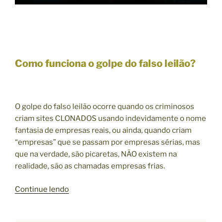
P
E
R
A
D
I
Como funciona o golpe do falso leilão?
N
H
E
O golpe do falso leilão ocorre quando os criminosos
I
criam sites CLONADOS usando indevidamente o nome
R
fantasia de empresas reais, ou ainda, quando criam
O
“empresas” que se passam por empresas sérias, mas
(
que na verdade, são picaretas, NÃO existem na
R
realidade, são as chamadas empresas frias.
e
c
“
Continue lendo
o
C
m
O
e