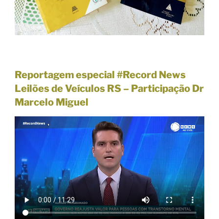
A
L
S
O
2
0
Reportagem especial #Record News
2
Leilões de Veículos RS –
Participação Dr
6
Marcelo Miguel
V
Í
T
I
M
A
R
E
C
U