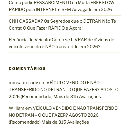
s
Como pedir RESSARCIMENTO da Multa FREE FLOW
E
i
RÁPIDO pela INTERNET e SEM Advogado em 2026
I
a
L
ç
CNH CASSADA? Os Segredos que o DETRAN Não Te
Ã
õ
Conta: O Que Fazer RÁPIDO e Agora!
O
e
F
Renúncia de Veículo: Como se LIVRAR de dívidas de
s
A
veículo vendido e NÃO transferido em 2026?
G
L
o
S
o
O
g
COMENTÁRIOS
J
l
U
e
mmsantosadv
em
VEÍCULO VENDIDO E NÃO
L
5
TRANSFERIDO NO DETRAN – O QUE FAZER? AGOSTO
H
2
2026 (Recomendado) Mais de 315 Avaliações
O
0
2
William
em
VEÍCULO VENDIDO E NÃO TRANSFERIDO
7
0
NO DETRAN – O QUE FAZER? AGOSTO 2026
4
2
(Recomendado) Mais de 315 Avaliações
1
4