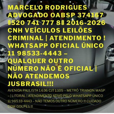
P
MARCELO RODRIGUES
u
ADVOGADO OABSP 374167
l
a
🚦520 741 777 8🚦 2016-2026
r
CNH VEÍCULOS LEILÕES
p
CRIMINAL | ATENDIMENTO !
a
WHATSAPP OFICIAL ÚNICO
r
a
11 98533-4443 –
o
QUALQUER OUTRO
c
NÚMERO NÃO É OFICIAL |
o
NÃO ATENDEMOS
n
t
JUSBRASIL!!!
e
AVENIDA PAULISTA 1.636 CJT 1.105 – METRÔ TRIANON MASP
ú
– | LITORAL | ATENDIMENTO ATIVO PELO WHATSAPP ÚNICO
d
11 98533-4443 – NÃO TEMOS OUTRO NÚMERO !!! CUIDADO
o
COM GOLPES !!!