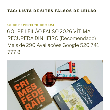
TAG:
LISTA DE SITES FALSOS DE LEILÃO
P
18 DE FEVEREIRO DE 2024
U
GOLPE LEILÃO FALSO 2026 VÍTIMA
B
RECUPERA DINHEIRO (Recomendado)
L
I
Mais de 290 Avaliações Google 520 741
C
777 8
A
D
O
E
M