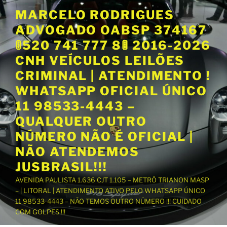
P
MARCELO RODRIGUES
u
ADVOGADO OABSP 374167
l
a
🚦520 741 777 8🚦 2016-2026
r
CNH VEÍCULOS LEILÕES
p
CRIMINAL | ATENDIMENTO !
a
WHATSAPP OFICIAL ÚNICO
r
a
11 98533-4443 –
o
QUALQUER OUTRO
c
NÚMERO NÃO É OFICIAL |
o
NÃO ATENDEMOS
n
t
JUSBRASIL!!!
e
AVENIDA PAULISTA 1.636 CJT 1.105 – METRÔ TRIANON MASP
ú
– | LITORAL | ATENDIMENTO ATIVO PELO WHATSAPP ÚNICO
d
11 98533-4443 – NÃO TEMOS OUTRO NÚMERO !!! CUIDADO
o
COM GOLPES !!!