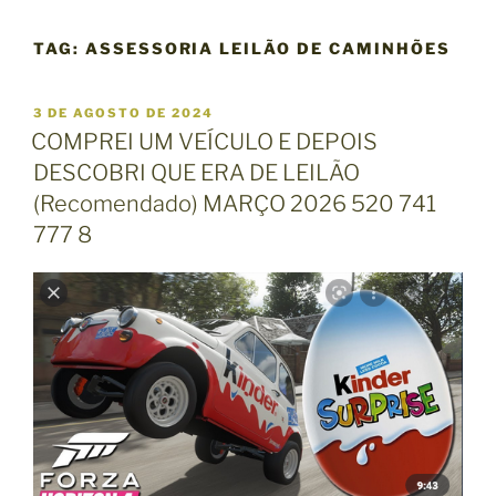
TAG:
ASSESSORIA LEILÃO DE CAMINHÕES
P
3 DE AGOSTO DE 2024
U
COMPREI UM VEÍCULO E DEPOIS
B
DESCOBRI QUE ERA DE LEILÃO
L
I
(Recomendado) MARÇO 2026 520 741
C
777 8
A
D
O
E
M