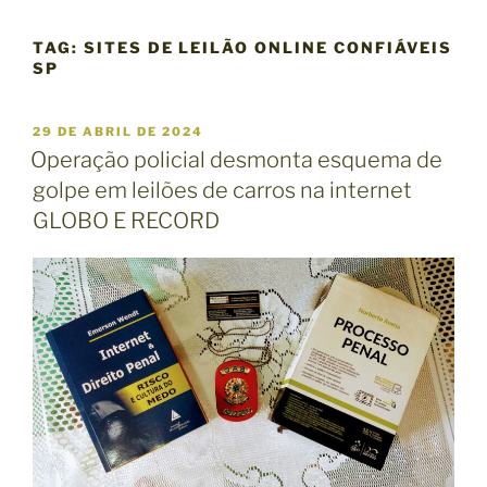
TAG:
SITES DE LEILÃO ONLINE CONFIÁVEIS
SP
P
29 DE ABRIL DE 2024
U
Operação policial desmonta esquema de
B
golpe em leilões de carros na internet
L
I
GLOBO E RECORD
C
A
D
O
E
M