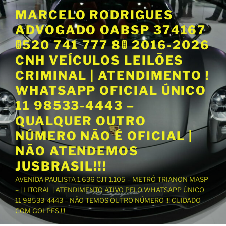
P
MARCELO RODRIGUES
u
ADVOGADO OABSP 374167
l
a
🚦520 741 777 8🚦 2016-2026
r
CNH VEÍCULOS LEILÕES
p
CRIMINAL | ATENDIMENTO !
a
WHATSAPP OFICIAL ÚNICO
r
a
11 98533-4443 –
o
QUALQUER OUTRO
c
NÚMERO NÃO É OFICIAL |
o
NÃO ATENDEMOS
n
t
JUSBRASIL!!!
e
AVENIDA PAULISTA 1.636 CJT 1.105 – METRÔ TRIANON MASP
ú
– | LITORAL | ATENDIMENTO ATIVO PELO WHATSAPP ÚNICO
d
11 98533-4443 – NÃO TEMOS OUTRO NÚMERO !!! CUIDADO
o
COM GOLPES !!!