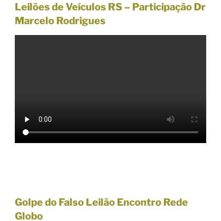
Leilões de Veículos RS –
Participação Dr
Marcelo Rodrigues
Golpe do Falso Leilão Encontro Rede
Globo