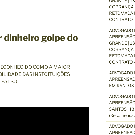
GRANDE | 1
COBRANÇA D
RETOMADA D
CONTRATO –
ADVOGADO E
 dinheiro golpe do
APREENSÃO
GRANDE | 1
COBRANÇA D
RETOMADA D
CONTRATO –
RECONHECIDO COMO A MAIOR
ADVOGADO E
ILIDADE DAS INSTGITUIÇÕES
APREENSÃO
 FALSO
EM SANTOS 
ADVOGADO E
APREENSÃO
SANTOS | 1
(Recomendad
ADVOGADO E
APREENSÃO 