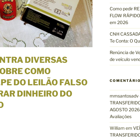
Como pedir R
FLOW RÁPIDO 
em 2026
CNH CASSADA?
Te Conta: O Qu
Renúncia de Ve
ONTRA DIVERSAS
de veículo ven
SOBRE COMO
PE DO LEILÃO FALSO
COMENTÁRI
RAR DINHEIRO DO
mmsantosadv
TRANSFERIDO
O
AGOSTO 2026 
Avaliações
William
em
VE
TRANSFERIDO