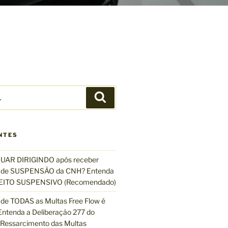
P
e
s
q
NTES
u
i
UAR DIRIGINDO após receber
s
de SUSPENSÃO da CNH? Entenda
a
EFEITO SUSPENSIVO (Recomendado)
r
de TODAS as Multas Free Flow é
ntenda a Deliberação 277 do
essarcimento das Multas