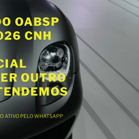
DO OABSP
2026 CNH
CIAL
UER OUTRO
ATENDEMOS
NTO ATIVO PELO WHATSAPP