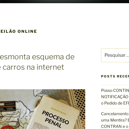
LEILÃO ONLINE
P
 desmonta esquema de
e
s
 carros na internet
q
u
POSTS RECE
i
s
Posso CONTIN
a
NOTIFICAÇÃO 
r
o Pedido de 
p
Cancelamento 
o
uma Mentira? E
r
CONTRAN e o R
: