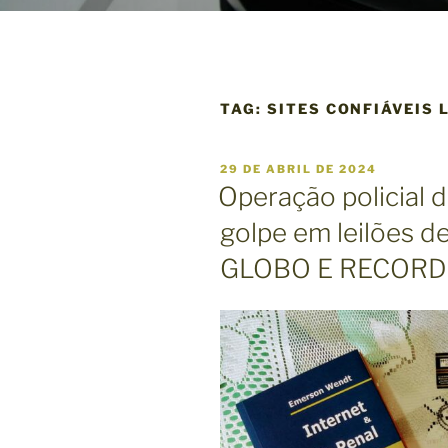
TAG:
SITES CONFIÁVEIS 
P
29 DE ABRIL DE 2024
U
Operação policial
B
L
golpe em leilões de
I
C
GLOBO E RECORD
A
D
O
E
M