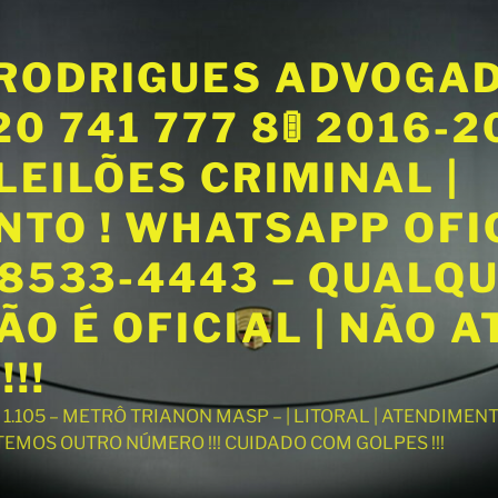
RODRIGUES ADVOGA
20 741 777 8🚦 2016-
LEILÕES CRIMINAL |
NTO ! WHATSAPP OFI
98533-4443 – QUALQ
O É OFICIAL | NÃO 
!!
T 1.105 – METRÔ TRIANON MASP – | LITORAL | ATENDIME
 TEMOS OUTRO NÚMERO !!! CUIDADO COM GOLPES !!!