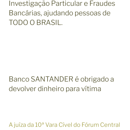
Investigação Particular e Fraudes
n
o
Bancárias, ajudando pessoas de
l
TODO O BRASIL.
i
t
o
r
a
l
d
e
Banco SANTANDER é obrigado a
S
P
devolver dinheiro para vítima
1
1
s
u
s
A juíza da 10ª Vara Cível do Fórum Central
p