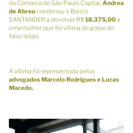
da Comarca de São Paulo Capital,
Andrea
e
de Abreu
condenou o Banco
i
t
SANTANDER a devolver R$
18.375,00
a
o
uma mulher que foi vítima do golpe do
s
falso leilão.
s
ã
o
p
r
A vítima foi representada pelos
e
advogados Marcelo Rodrigues e Lucas
s
Macedo.
o
s
n
a
r
e
g