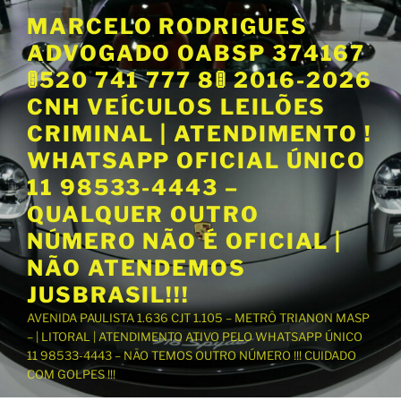
P
MARCELO RODRIGUES
u
ADVOGADO OABSP 374167
l
a
🚦520 741 777 8🚦 2016-2026
r
CNH VEÍCULOS LEILÕES
p
CRIMINAL | ATENDIMENTO !
a
WHATSAPP OFICIAL ÚNICO
r
a
11 98533-4443 –
o
QUALQUER OUTRO
c
NÚMERO NÃO É OFICIAL |
o
NÃO ATENDEMOS
n
t
JUSBRASIL!!!
e
AVENIDA PAULISTA 1.636 CJT 1.105 – METRÔ TRIANON MASP
ú
– | LITORAL | ATENDIMENTO ATIVO PELO WHATSAPP ÚNICO
d
11 98533-4443 – NÃO TEMOS OUTRO NÚMERO !!! CUIDADO
o
COM GOLPES !!!