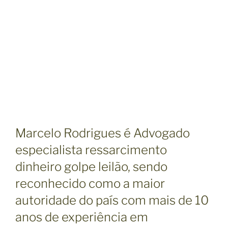
f
a
l
s
o
l
e
i
l
ã
Marcelo Rodrigues é Advogado
o
t
especialista ressarcimento
e
dinheiro golpe leilão, sendo
m
reconhecido como a maior
s
e
autoridade do país com mais de 10
d
anos de experiência em
e