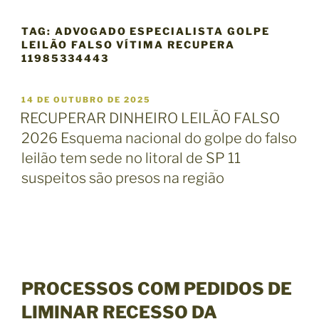
TAG:
ADVOGADO ESPECIALISTA GOLPE
LEILÃO FALSO VÍTIMA RECUPERA
11985334443
P
14 DE OUTUBRO DE 2025
U
RECUPERAR DINHEIRO LEILÃO FALSO
B
2026 Esquema nacional do golpe do falso
L
I
leilão tem sede no litoral de SP 11
C
suspeitos são presos na região
A
D
O
E
M
PROCESSOS COM PEDIDOS DE
LIMINAR RECESSO DA