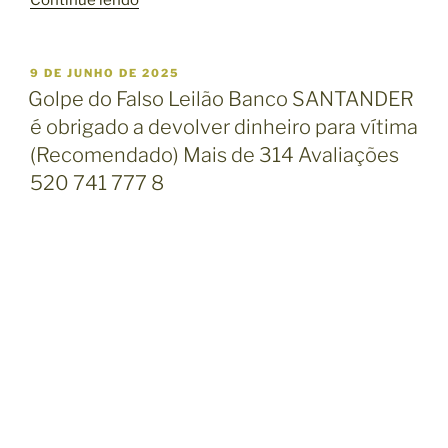
R
E
C
P
9 DE JUNHO DE 2025
U
U
Golpe do Falso Leilão Banco SANTANDER
B
P
é obrigado a devolver dinheiro para vítima
L
E
I
(Recomendado) Mais de 314 Avaliações
C
R
520 741 777 8
A
A
D
R
O
E
D
M
I
N
H
E
I
R
O
L