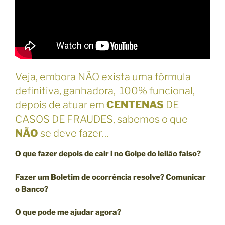
Veja, embora NÃO exista uma fórmula
definitiva, ganhadora, 100% funcional,
depois de atuar em
CENTENAS
DE
CASOS DE FRAUDES, sabemos o que
NÃO
se deve fazer…
O que fazer depois de cair i no Golpe do leilão falso?
Fazer um Boletim de ocorrência resolve? Comunicar
o Banco?
O que pode me ajudar agora?