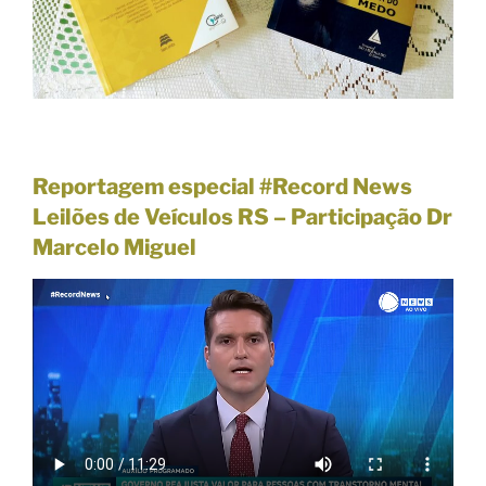
F
A
L
S
O
2
0
Reportagem especial #Record News
2
Leilões de Veículos RS –
Participação Dr
6
Marcelo Miguel
V
Í
T
I
M
A
R
E
C
U