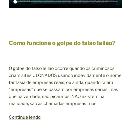
P
E
R
A
D
I
Como funciona o golpe do falso leilão?
N
H
E
O golpe do falso leilão ocorre quando os criminosos
I
criam sites CLONADOS usando indevidamente o nome
R
fantasia de empresas reais, ou ainda, quando criam
O
“empresas” que se passam por empresas sérias, mas
(
que na verdade, são picaretas, NÃO existem na
R
realidade, são as chamadas empresas frias.
e
c
“
Continue lendo
o
C
m
O