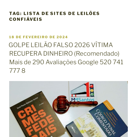
TAG:
LISTA DE SITES DE LEILÕES
CONFIÁVEIS
P
18 DE FEVEREIRO DE 2024
U
GOLPE LEILÃO FALSO 2026 VÍTIMA
B
RECUPERA DINHEIRO (Recomendado)
L
I
Mais de 290 Avaliações Google 520 741
C
777 8
A
D
O
E
M