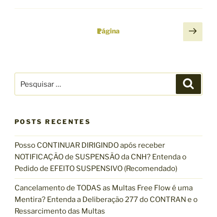
e
M
n
O
d
P
P
Página
1
F
a
r
a
U
d
ó
g
N
o
x
i
C
)
i
P
I
P
n
M
m
e
e
O
s
a
a
a
s
q
N
i
u
ç
p
q
i
A
s
á
s
ã
POSTS RECENTES
u
O
a
d
g
r
o
i
G
e
i
Posso CONTINUAR DIRIGINDO após receber
s
d
O
2
n
NOTIFICAÇÃO de SUSPENSÃO da CNH? Entenda o
a
L
e
9
a
Pedido de EFEITO SUSPENSIVO (Recomendado)
r
P
p
0
p
E
Cancelamento de TODAS as Multas Free Flow é uma
A
o
o
D
Mentira? Entenda a Deliberação 277 do CONTRAN e o
v
s
r
O
Ressarcimento das Multas
a