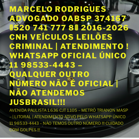
P
MARCELO RODRIGUES
u
ADVOGADO OABSP 374167
l
a
🚦520 741 777 8🚦 2016-2026
r
CNH VEÍCULOS LEILÕES
p
CRIMINAL | ATENDIMENTO !
a
WHATSAPP OFICIAL ÚNICO
r
a
11 98533-4443 –
o
QUALQUER OUTRO
c
NÚMERO NÃO É OFICIAL |
o
NÃO ATENDEMOS
n
t
JUSBRASIL!!!
e
AVENIDA PAULISTA 1.636 CJT 1.105 – METRÔ TRIANON MASP
ú
– | LITORAL | ATENDIMENTO ATIVO PELO WHATSAPP ÚNICO
d
11 98533-4443 – NÃO TEMOS OUTRO NÚMERO !!! CUIDADO
o
COM GOLPES !!!