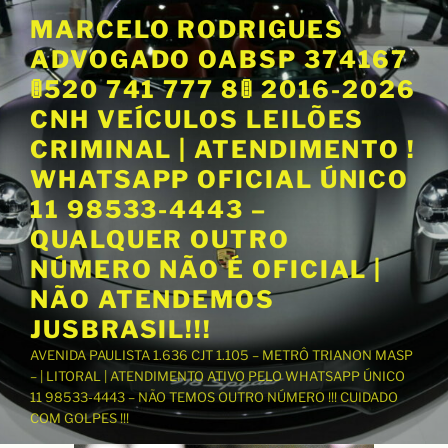
P
MARCELO RODRIGUES
u
ADVOGADO OABSP 374167
l
a
🚦520 741 777 8🚦 2016-2026
r
CNH VEÍCULOS LEILÕES
p
CRIMINAL | ATENDIMENTO !
a
WHATSAPP OFICIAL ÚNICO
r
a
11 98533-4443 –
o
QUALQUER OUTRO
c
NÚMERO NÃO É OFICIAL |
o
NÃO ATENDEMOS
n
t
JUSBRASIL!!!
e
AVENIDA PAULISTA 1.636 CJT 1.105 – METRÔ TRIANON MASP
ú
– | LITORAL | ATENDIMENTO ATIVO PELO WHATSAPP ÚNICO
d
11 98533-4443 – NÃO TEMOS OUTRO NÚMERO !!! CUIDADO
o
COM GOLPES !!!