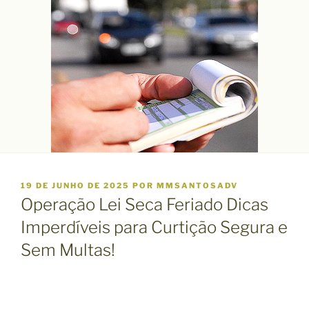
P
19 DE JUNHO DE 2025
POR
MMSANTOSADV
U
Operação Lei Seca Feriado Dicas
B
L
Imperdíveis para Curtição Segura e
I
Sem Multas!
C
A
D
O
E
M