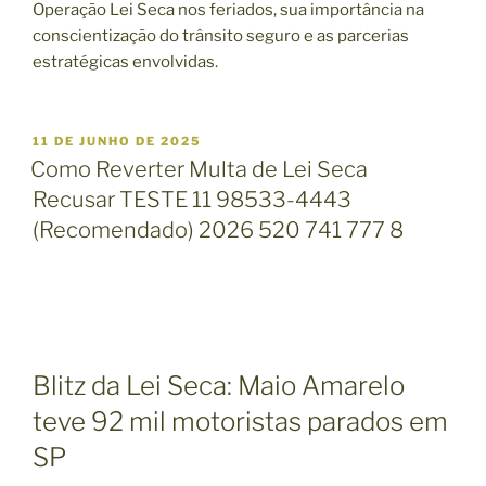
Operação Lei Seca nos feriados, sua importância na
conscientização do trânsito seguro e as parcerias
estratégicas envolvidas.
P
11 DE JUNHO DE 2025
U
Como Reverter Multa de Lei Seca
B
Recusar TESTE 11 98533-4443
L
I
(Recomendado) 2026 520 741 777 8
C
A
D
O
E
M
Blitz da Lei Seca: Maio Amarelo
teve 92 mil motoristas parados em
SP