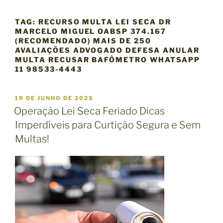
TAG:
RECURSO MULTA LEI SECA DR
MARCELO MIGUEL OABSP 374.167
(RECOMENDADO) MAIS DE 250
AVALIAÇÕES ADVOGADO DEFESA ANULAR
MULTA RECUSAR BAFÔMETRO WHATSAPP
11 98533-4443
P
19 DE JUNHO DE 2025
U
Operação Lei Seca Feriado Dicas
B
Imperdíveis para Curtição Segura e Sem
L
I
Multas!
C
A
D
O
E
M