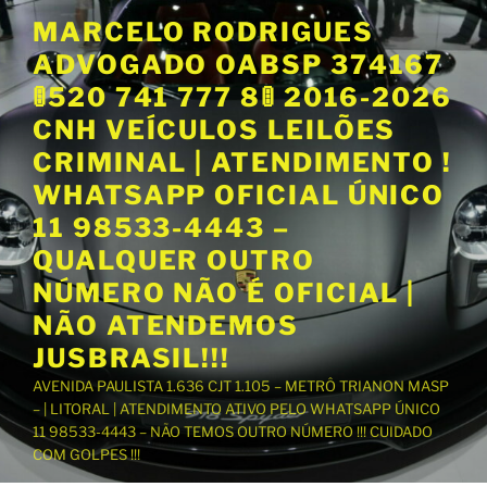
P
MARCELO RODRIGUES
u
ADVOGADO OABSP 374167
l
a
🚦520 741 777 8🚦 2016-2026
r
CNH VEÍCULOS LEILÕES
p
CRIMINAL | ATENDIMENTO !
a
WHATSAPP OFICIAL ÚNICO
r
a
11 98533-4443 –
o
QUALQUER OUTRO
c
NÚMERO NÃO É OFICIAL |
o
NÃO ATENDEMOS
n
t
JUSBRASIL!!!
e
AVENIDA PAULISTA 1.636 CJT 1.105 – METRÔ TRIANON MASP
ú
– | LITORAL | ATENDIMENTO ATIVO PELO WHATSAPP ÚNICO
d
11 98533-4443 – NÃO TEMOS OUTRO NÚMERO !!! CUIDADO
o
COM GOLPES !!!