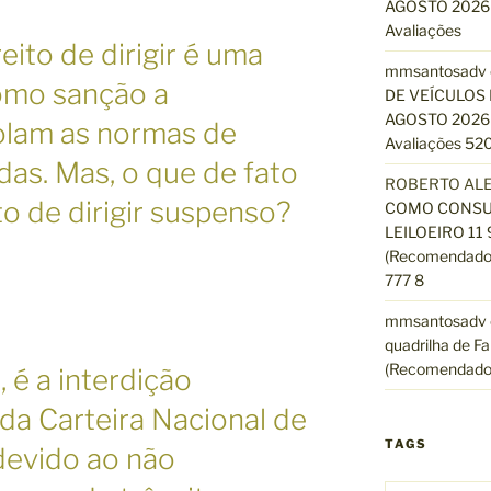
AGOSTO 2026 
Avaliações
ito de dirigir é uma
mmsantosadv
omo sanção a
DE VEÍCULOS 
AGOSTO 2026 
olam as normas de
Avaliações 520
das. Mas, o que de fato
ROBERTO AL
ito de dirigir suspenso?
COMO CONSUL
LEILOEIRO 11
(Recomendado)
777 8
mmsantosadv
quadrilha de Fa
(Recomendado
 é a interdição
da Carteira Nacional de
TAGS
devido ao não