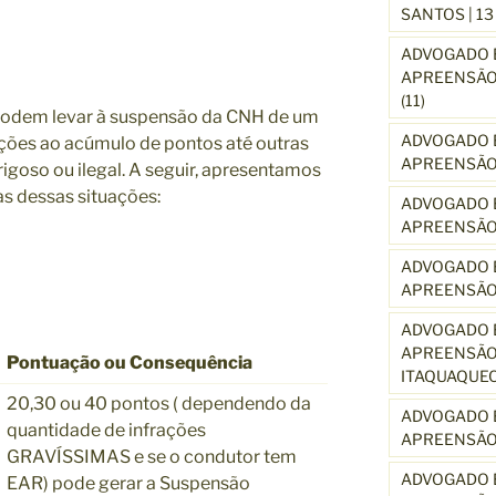
SANTOS | 1
ADVOGADO E
APREENSÃO 
(11)
 podem levar à suspensão da CNH de um
ADVOGADO E
ações ao acúmulo de pontos até outras
APREENSÃO 
oso ou ilegal. A seguir, apresentamos
s dessas situações:
ADVOGADO E
APREENSÃO
ADVOGADO E
APREENSÃO
ADVOGADO E
APREENSÃO 
Pontuação ou Consequência
ITAQUAQUE
20,30 ou 40 pontos ( dependendo da
ADVOGADO E
quantidade de infrações
APREENSÃO 
GRAVÍSSIMAS e se o condutor tem
ADVOGADO E
EAR) pode gerar a Suspensão