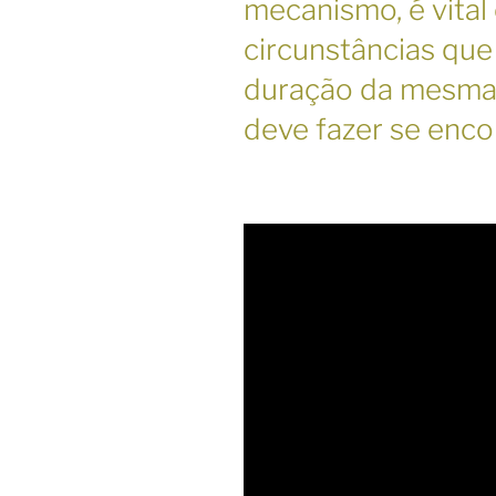
mecanismo, é vital 
circunstâncias que
duração da mesma,
deve fazer se enc