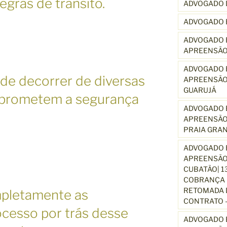
gras de trânsito.
ADVOGADO 
ADVOGADO 
ADVOGADO E
APREENSÃO
ADVOGADO E
de decorrer de diversas
APREENSÃO
GUARUJÁ
mprometem a segurança
ADVOGADO E
APREENSÃO
PRAIA GRA
ADVOGADO E
APREENSÃO
CUBATÃO| 1
COBRANÇA D
RETOMADA D
pletamente as
CONTRATO –
ocesso por trás desse
ADVOGADO E