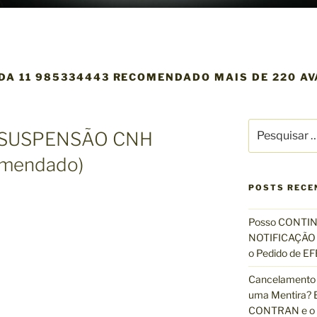
DA 11 985334443 RECOMENDADO MAIS DE 220 A
P
 SUSPENSÃO CNH
e
s
omendado)
q
u
POSTS RECE
i
s
Posso CONTIN
a
NOTIFICAÇÃO 
r
o Pedido de 
p
Cancelamento 
o
uma Mentira? E
r
CONTRAN e o R
: