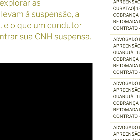
explorar as
APREENSÃO
CUBATÃO| 1
 levam à suspensão, a
COBRANÇA D
RETOMADA D
 e o que um condutor
CONTRATO –
ontrar sua CNH suspensa.
ADVOGADO E
APREENSÃO
GUARUJÁ | 
COBRANÇA D
RETOMADA D
CONTRATO –
ADVOGADO E
APREENSÃO
GUARUJÁ | 
COBRANÇA D
RETOMADA D
CONTRATO –
ADVOGADO E
APREENSÃO