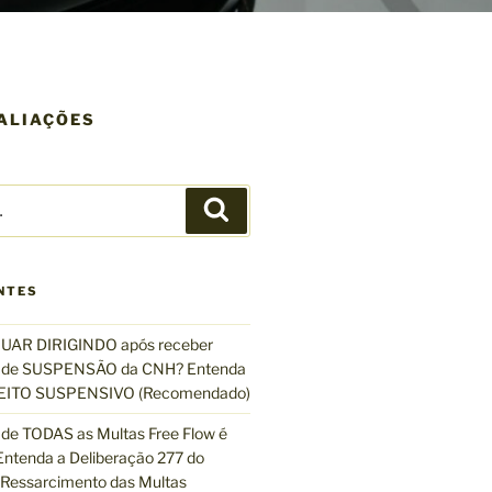
VALIAÇÕES
P
e
s
q
NTES
u
i
UAR DIRIGINDO após receber
s
de SUSPENSÃO da CNH? Entenda
a
EFEITO SUSPENSIVO (Recomendado)
r
de TODAS as Multas Free Flow é
ntenda a Deliberação 277 do
essarcimento das Multas