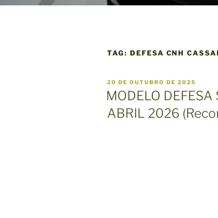
TAG:
DEFESA CNH CASSA
P
20 DE OUTUBRO DE 2025
U
MODELO DEFESA
B
L
ABRIL 2026 (Rec
I
C
A
D
O
E
M