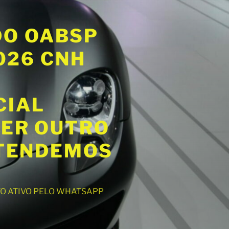
DO OABSP
2026 CNH
CIAL
UER OUTRO
ATENDEMOS
NTO ATIVO PELO WHATSAPP