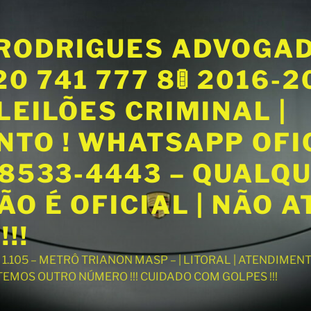
RODRIGUES ADVOGA
20 741 777 8🚦 2016-
LEILÕES CRIMINAL |
NTO ! WHATSAPP OFI
98533-4443 – QUALQ
O É OFICIAL | NÃO 
!!
T 1.105 – METRÔ TRIANON MASP – | LITORAL | ATENDIME
 TEMOS OUTRO NÚMERO !!! CUIDADO COM GOLPES !!!