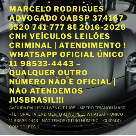
P
MARCELO RODRIGUES
u
ADVOGADO OABSP 374167
l
a
🚦520 741 777 8🚦 2016-2026
r
CNH VEÍCULOS LEILÕES
p
CRIMINAL | ATENDIMENTO !
a
WHATSAPP OFICIAL ÚNICO
r
a
11 98533-4443 –
o
QUALQUER OUTRO
c
NÚMERO NÃO É OFICIAL |
o
NÃO ATENDEMOS
n
t
JUSBRASIL!!!
e
AVENIDA PAULISTA 1.636 CJT 1.105 – METRÔ TRIANON MASP
ú
– | LITORAL | ATENDIMENTO ATIVO PELO WHATSAPP ÚNICO
d
11 98533-4443 – NÃO TEMOS OUTRO NÚMERO !!! CUIDADO
o
COM GOLPES !!!