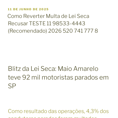
P
11 DE JUNHO DE 2025
U
Como Reverter Multa de Lei Seca
B
Recusar TESTE 11 98533-4443
L
I
(Recomendado) 2026 520 741 777 8
C
A
D
O
E
M
Blitz da Lei Seca: Maio Amarelo
teve 92 mil motoristas parados em
SP
Como resultado das operações, 4,3% dos