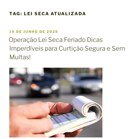
TAG:
LEI SECA ATUALIZADA
P
19 DE JUNHO DE 2025
U
Operação Lei Seca Feriado Dicas
B
Imperdíveis para Curtição Segura e Sem
L
I
Multas!
C
A
D
O
E
M