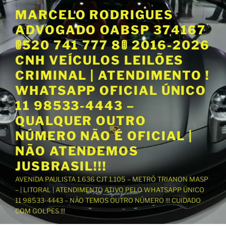
P
MARCELO RODRIGUES
u
ADVOGADO OABSP 374167
l
a
🚦520 741 777 8🚦 2016-2026
r
CNH VEÍCULOS LEILÕES
p
CRIMINAL | ATENDIMENTO !
a
WHATSAPP OFICIAL ÚNICO
r
a
11 98533-4443 –
o
QUALQUER OUTRO
c
NÚMERO NÃO É OFICIAL |
o
NÃO ATENDEMOS
n
t
JUSBRASIL!!!
e
AVENIDA PAULISTA 1.636 CJT 1.105 – METRÔ TRIANON MASP
ú
– | LITORAL | ATENDIMENTO ATIVO PELO WHATSAPP ÚNICO
d
11 98533-4443 – NÃO TEMOS OUTRO NÚMERO !!! CUIDADO
o
COM GOLPES !!!