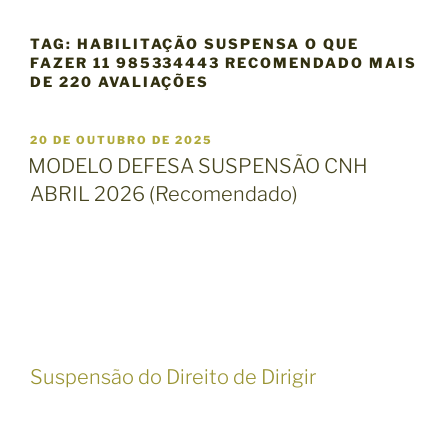
TAG:
HABILITAÇÃO SUSPENSA O QUE
FAZER 11 985334443 RECOMENDADO MAIS
DE 220 AVALIAÇÕES
P
20 DE OUTUBRO DE 2025
U
MODELO DEFESA SUSPENSÃO CNH
B
ABRIL 2026 (Recomendado)
L
I
C
A
D
O
E
M
Suspensão do Direito de Dirigir