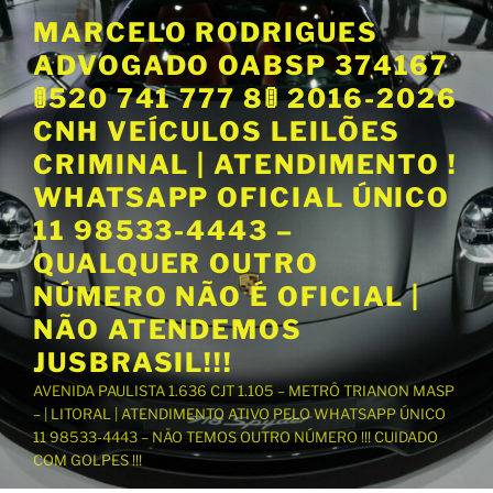
P
MARCELO RODRIGUES
u
ADVOGADO OABSP 374167
l
a
🚦520 741 777 8🚦 2016-2026
r
CNH VEÍCULOS LEILÕES
p
CRIMINAL | ATENDIMENTO !
a
WHATSAPP OFICIAL ÚNICO
r
a
11 98533-4443 –
o
QUALQUER OUTRO
c
NÚMERO NÃO É OFICIAL |
o
NÃO ATENDEMOS
n
t
JUSBRASIL!!!
e
AVENIDA PAULISTA 1.636 CJT 1.105 – METRÔ TRIANON MASP
ú
– | LITORAL | ATENDIMENTO ATIVO PELO WHATSAPP ÚNICO
d
11 98533-4443 – NÃO TEMOS OUTRO NÚMERO !!! CUIDADO
o
COM GOLPES !!!