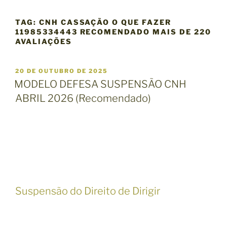
TAG:
CNH CASSAÇÃO O QUE FAZER
11985334443 RECOMENDADO MAIS DE 220
AVALIAÇÕES
P
20 DE OUTUBRO DE 2025
U
MODELO DEFESA SUSPENSÃO CNH
B
ABRIL 2026 (Recomendado)
L
I
C
A
D
O
E
M
Suspensão do Direito de Dirigir