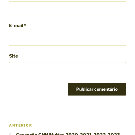
E-mail
*
Site
N
P
ANTERIOR
a
o