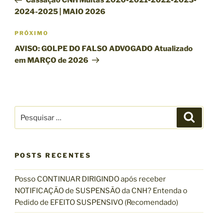
Cassação CNH Multas 2020-2021-2022-2023-
v
s
2024-2025 | MAIO 2026
e
t
g
a
P
PRÓXIMO
n
r
a
AVISO: GOLPE DO FALSO ADVOGADO Atualizado
t
ó
ç
em MARÇO de 2026
e
x
ã
r
i
o
i
m
d
o
o
P
e
r
P
p
e
e
o
P
s
s
q
s
o
u
q
i
t
s
s
POSTS RECENTES
u
a
t
r
i
Posso CONTINUAR DIRIGINDO após receber
s
NOTIFICAÇÃO de SUSPENSÃO da CNH? Entenda o
a
Pedido de EFEITO SUSPENSIVO (Recomendado)
r
p