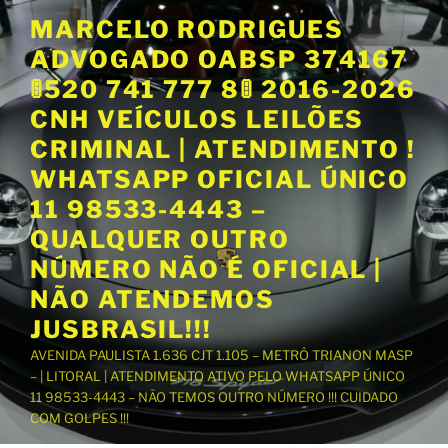
P
MARCELO RODRIGUES
u
ADVOGADO OABSP 374167
l
a
🚦520 741 777 8🚦 2016-2026
r
CNH VEÍCULOS LEILÕES
p
CRIMINAL | ATENDIMENTO !
a
WHATSAPP OFICIAL ÚNICO
r
a
11 98533-4443 –
o
QUALQUER OUTRO
c
NÚMERO NÃO É OFICIAL |
o
NÃO ATENDEMOS
n
t
JUSBRASIL!!!
e
AVENIDA PAULISTA 1.636 CJT 1.105 – METRÔ TRIANON MASP
ú
– | LITORAL | ATENDIMENTO ATIVO PELO WHATSAPP ÚNICO
d
11 98533-4443 – NÃO TEMOS OUTRO NÚMERO !!! CUIDADO
o
COM GOLPES !!!