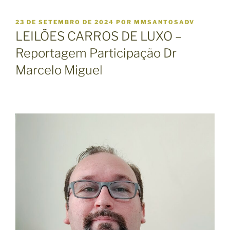
P
23 DE SETEMBRO DE 2024
POR
MMSANTOSADV
U
LEILÕES CARROS DE LUXO –
B
L
Reportagem Participação Dr
I
Marcelo Miguel
C
A
D
O
E
M