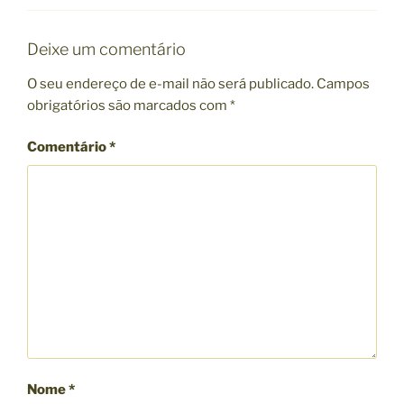
S
O
R
I
Deixe um comentário
A
S
O seu endereço de e-mail não será publicado.
Campos
obrigatórios são marcados com
*
Comentário
*
Nome
*