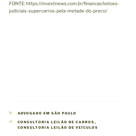
FONTE: https://investnews.com.br/financas/leiloes-
judiciais-supercarros-pela-metade-do-preco/
C
ADVOGADO EM SÃO PAULO
A
T
CONSULTORIA LEILÃO DE CARROS
,
T
A
CONSULTORIA LEILÃO DE VEÍCULOS
E
G
G