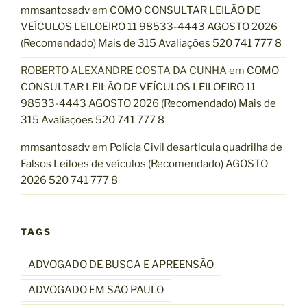
G
mmsantosadv
em
COMO CONSULTAR LEILÃO DE
o
VEÍCULOS LEILOEIRO 11 98533-4443 AGOSTO 2026
l
(Recomendado) Mais de 315 Avaliações 520 741 777 8
p
ROBERTO ALEXANDRE COSTA DA CUNHA
em
COMO
e
CONSULTAR LEILÃO DE VEÍCULOS LEILOEIRO 11
d
98533-4443 AGOSTO 2026 (Recomendado) Mais de
o
315 Avaliações 520 741 777 8
L
e
mmsantosadv
em
Polícia Civil desarticula quadrilha de
i
Falsos Leilões de veículos (Recomendado) AGOSTO
l
2026 520 741 777 8
ã
o
F
TAGS
A
L
ADVOGADO DE BUSCA E APREENSÃO
S
O
ADVOGADO EM SÃO PAULO
”