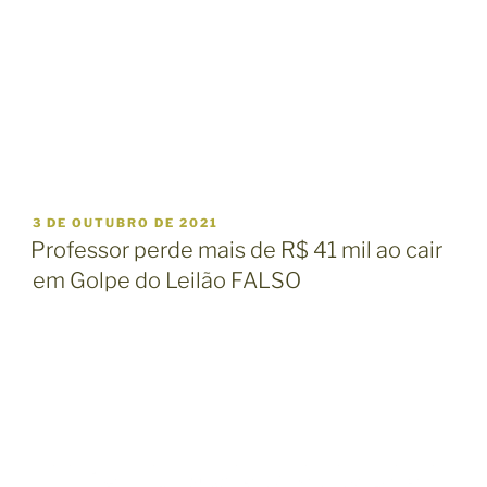
P
3 DE OUTUBRO DE 2021
U
Professor perde mais de R$ 41 mil ao cair
B
em Golpe do Leilão FALSO
L
I
C
A
D
O
E
M