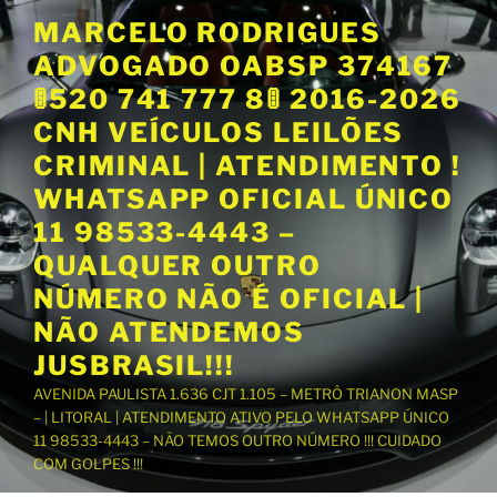
P
MARCELO RODRIGUES
u
ADVOGADO OABSP 374167
l
a
🚦520 741 777 8🚦 2016-2026
r
CNH VEÍCULOS LEILÕES
p
CRIMINAL | ATENDIMENTO !
a
WHATSAPP OFICIAL ÚNICO
r
a
11 98533-4443 –
o
QUALQUER OUTRO
c
NÚMERO NÃO É OFICIAL |
o
NÃO ATENDEMOS
n
t
JUSBRASIL!!!
e
AVENIDA PAULISTA 1.636 CJT 1.105 – METRÔ TRIANON MASP
ú
– | LITORAL | ATENDIMENTO ATIVO PELO WHATSAPP ÚNICO
d
11 98533-4443 – NÃO TEMOS OUTRO NÚMERO !!! CUIDADO
o
COM GOLPES !!!