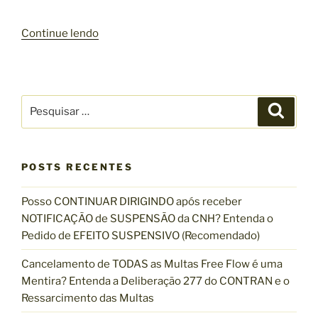
“
Continue lendo
P
r
o
f
P
P
e
e
e
s
s
s
q
u
s
q
i
s
POSTS RECENTES
o
u
a
r
r
i
Posso CONTINUAR DIRIGINDO após receber
p
s
NOTIFICAÇÃO de SUSPENSÃO da CNH? Entenda o
e
a
Pedido de EFEITO SUSPENSIVO (Recomendado)
r
r
d
p
Cancelamento de TODAS as Multas Free Flow é uma
e
o
Mentira? Entenda a Deliberação 277 do CONTRAN e o
m
r
Ressarcimento das Multas
a
: