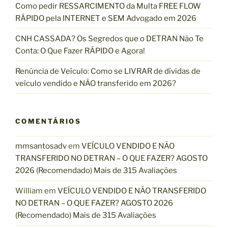
i
Como pedir RESSARCIMENTO da Multa FREE FLOW
s
RÁPIDO pela INTERNET e SEM Advogado em 2026
d
CNH CASSADA? Os Segredos que o DETRAN Não Te
e
Conta: O Que Fazer RÁPIDO e Agora!
R
$
Renúncia de Veículo: Como se LIVRAR de dívidas de
4
veículo vendido e NÃO transferido em 2026?
1
m
i
COMENTÁRIOS
l
a
mmsantosadv
em
VEÍCULO VENDIDO E NÃO
o
TRANSFERIDO NO DETRAN – O QUE FAZER? AGOSTO
c
2026 (Recomendado) Mais de 315 Avaliações
a
i
William
em
VEÍCULO VENDIDO E NÃO TRANSFERIDO
r
NO DETRAN – O QUE FAZER? AGOSTO 2026
e
(Recomendado) Mais de 315 Avaliações
m