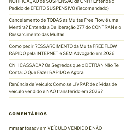
NOTIFICAÇÃO de SUSPENSÃO da CNH? Entenda o
a
Pedido de EFEITO SUSPENSIVO (Recomendado)
r
p
Cancelamento de TODAS as Multas Free Flow é uma
o
Mentira? Entenda a Deliberação 277 do CONTRAN e o
r
Ressarcimento das Multas
:
Como pedir RESSARCIMENTO da Multa FREE FLOW
RÁPIDO pela INTERNET e SEM Advogado em 2026
CNH CASSADA? Os Segredos que o DETRAN Não Te
Conta: O Que Fazer RÁPIDO e Agora!
Renúncia de Veículo: Como se LIVRAR de dívidas de
veículo vendido e NÃO transferido em 2026?
COMENTÁRIOS
mmsantosadv
em
VEÍCULO VENDIDO E NÃO