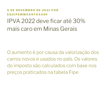
P
5 DE NOVEMBRO DE 2021
POR
U
EQUIPEMMSANTOSADV
B
IPVA 2022 deve ficar até 30%
L
I
mais caro em Minas Gerais
C
A
D
O
E
O aumento é por causa da valorização dos
M
carros novos e usados no país. Os valores
do imposto são calculados com base nos
preços praticados na tabela Fipe