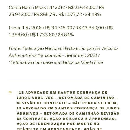
Corsa Hatch Maxx 1.4/ 2012 / R$ 21.644,00 / R$
26.943,00 / R$ 865,76 / R$ 1.077,72 / 24,48%
Fiesta 1.5 / 2016 / R$ 34.715,00 / R$ 43.340,00 / R$
1.388,60 / R$ 1.733,60 / 24,84%
Fonte: Federação Nacional da Distribuição de Veículos
Automotores (Fenabrave) – Setembro 2021 /
*Estimativa com base em dados da tabela Fipe
C
| 13 ADVOGADO EM SANTOS COBRANÇA DE
A
JUROS ABUSIVOS – RETOMADA DE CAMINHÃO –
T
REVISÃO DE CONTRATO – NÃO PERCA SEU BEM
,
E
13 ADVOGADO EM SANTOS COBRANÇA DE JUROS
G
ABUSIVOS – RETOMADA DE CAMINHÃO REVISÃO
O
DE CONTRATO
,
AÇÃO DE BUSCA E APREENSÃO
,
R
AÇÃO DE INDENIZAÇÃO POR MORTE NO
I
TRÂNSITO EM ACOSTAMENTO
,
AÇÃO DE