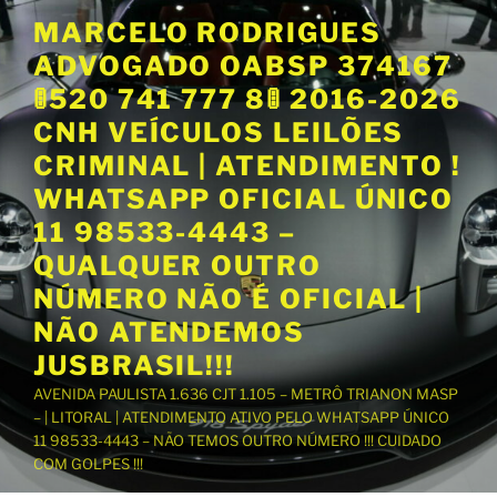
P
MARCELO RODRIGUES
u
ADVOGADO OABSP 374167
l
a
🚦520 741 777 8🚦 2016-2026
r
CNH VEÍCULOS LEILÕES
p
CRIMINAL | ATENDIMENTO !
a
WHATSAPP OFICIAL ÚNICO
r
a
11 98533-4443 –
o
QUALQUER OUTRO
c
NÚMERO NÃO É OFICIAL |
o
NÃO ATENDEMOS
n
t
JUSBRASIL!!!
e
AVENIDA PAULISTA 1.636 CJT 1.105 – METRÔ TRIANON MASP
ú
– | LITORAL | ATENDIMENTO ATIVO PELO WHATSAPP ÚNICO
d
11 98533-4443 – NÃO TEMOS OUTRO NÚMERO !!! CUIDADO
o
COM GOLPES !!!