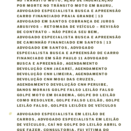
NO TRÂNSITO MOTO
,
AÇÃO DE INDENIZAÇÃO
POR MORTE NO TRÂNSITO MOTO EM BAURU
,
ADVOGADO ESPECIALISTA BUSCA E APREENSÃO
CARRO FINANCIADO PRAIA GRANDE | 13
ADVOGADO EM SANTOS COBRANÇA DE JUROS
ABUSIVOS – RETOMADA DE VEÍCULO – REVISÃO
DE CONTRATO – NÃO PERCA SEU BEM
,
ADVOGADO ESPECIALISTA BUSCA E APREENSÃO
DE CAMINHÃO FINANCIADO EM SANTOS | 13
ADVOGADO EM SANTOS
,
ADVOGADO
ESPECIALISTA BUSCA E APREENSÃO DE CARRO
FINANCIADO EM SÃO PAULO 11 ADVOGADO
BUSCA E APREENSÃO
,
AGENDAMENTO
DEVOLUÇÃO CNH JACAREÍ
,
AGENDAMENTO
DEVOLUÇÃO CNH LIMEIRA
,
AGENDAMENTO
DEVOLUÇÃO CNH MOGI DAS CRUZES
,
AGENDAMENTO DEVOLUÇÃO CNH PERUIBE
,
DANOS MORAIS GOLPE FALSO LEILÃO FALSO
GOLPE MOTO EM DIADEMA
,
GOLPE DO LEILÃO
COMO RESOLVER
,
GOLPE FALSO LEILÃO
,
GOLPE
LEILÃO FALSO
,
GOLPES LEILÕES DE VEÍCULOS
T
ADVOGADO ESPECIALISTA EM LEILÃO DE
A
CARROS
,
ADVOGADO ESPECIALISTA EM LEILÃO
G
DE VEÍCULOS
,
CAÍ NO GOLPE DO LEILÃO ABRIL O
S
QUE FAZER
,
CONSULTORIA
,
FUI VÍTIMA DO