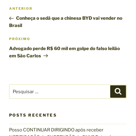
N
P
ANTERIOR
a
o
Conheça o sedã que a chinesa BYD vai vender no
v
s
Brasil
e
t
g
a
P
PRÓXIMO
n
r
a
Advogado perde R$ 60 mil em golpe do falso leilão
t
ó
ç
em São Carlos
e
x
ã
r
i
o
i
m
d
o
o
P
e
r
P
p
e
e
o
P
s
s
q
s
o
u
q
i
t
s
s
POSTS RECENTES
u
a
t
r
i
Posso CONTINUAR DIRIGINDO após receber
s