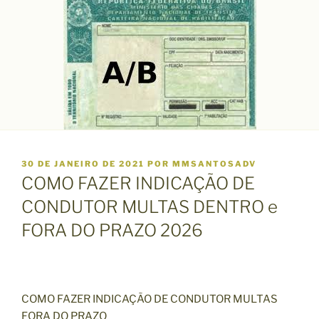
P
30 DE JANEIRO DE 2021
POR
MMSANTOSADV
U
COMO FAZER INDICAÇÃO DE
B
L
CONDUTOR MULTAS DENTRO e
I
FORA DO PRAZO 2026
C
A
D
O
E
M
COMO FAZER INDICAÇÃO DE CONDUTOR MULTAS
FORA DO PRAZO