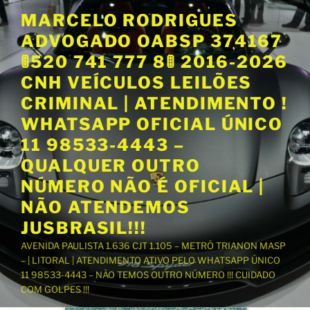
P
MARCELO RODRIGUES
u
ADVOGADO OABSP 374167
l
a
🚦520 741 777 8🚦 2016-2026
r
CNH VEÍCULOS LEILÕES
p
CRIMINAL | ATENDIMENTO !
a
WHATSAPP OFICIAL ÚNICO
r
a
11 98533-4443 –
o
QUALQUER OUTRO
c
NÚMERO NÃO É OFICIAL |
o
NÃO ATENDEMOS
n
t
JUSBRASIL!!!
e
AVENIDA PAULISTA 1.636 CJT 1.105 – METRÔ TRIANON MASP
ú
– | LITORAL | ATENDIMENTO ATIVO PELO WHATSAPP ÚNICO
d
11 98533-4443 – NÃO TEMOS OUTRO NÚMERO !!! CUIDADO
o
COM GOLPES !!!