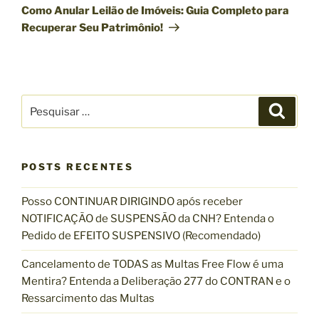
t
r
ç
Como Anular Leilão de Imóveis: Guia Completo para
e
ó
Recuperar Seu Patrimônio!
ã
r
x
o
i
i
d
o
m
e
r
o
P
P
p
P
e
e
o
s
o
s
q
s
u
s
q
i
t
s
POSTS RECENTES
t
u
a
r
i
Posso CONTINUAR DIRIGINDO após receber
s
NOTIFICAÇÃO de SUSPENSÃO da CNH? Entenda o
a
Pedido de EFEITO SUSPENSIVO (Recomendado)
r
p
Cancelamento de TODAS as Multas Free Flow é uma
o
Mentira? Entenda a Deliberação 277 do CONTRAN e o
r
Ressarcimento das Multas
: