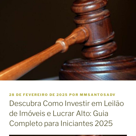
P
28 DE FEVEREIRO DE 2025
POR
MMSANTOSADV
U
Descubra Como Investir em Leilão
B
L
de Imóveis e Lucrar Alto: Guia
I
Completo para Iniciantes 2025
C
A
D