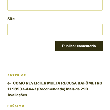
Site
N
P
ANTERIOR
a
o
COMO REVERTER MULTA RECUSA BAFÔMETRO
v
s
11 98533-4443 (Recomendado) Mais de 290
e
t
Avaliações
g
a
n
P
PRÓXIMO
a