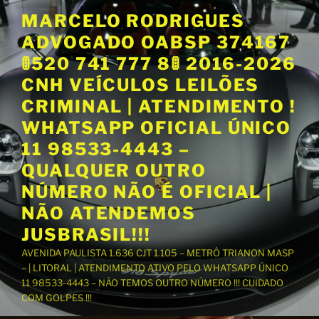
P
MARCELO RODRIGUES
u
ADVOGADO OABSP 374167
l
a
🚦520 741 777 8🚦 2016-2026
r
CNH VEÍCULOS LEILÕES
p
CRIMINAL | ATENDIMENTO !
a
WHATSAPP OFICIAL ÚNICO
r
a
11 98533-4443 –
o
QUALQUER OUTRO
c
NÚMERO NÃO É OFICIAL |
o
NÃO ATENDEMOS
n
t
JUSBRASIL!!!
e
AVENIDA PAULISTA 1.636 CJT 1.105 – METRÔ TRIANON MASP
ú
– | LITORAL | ATENDIMENTO ATIVO PELO WHATSAPP ÚNICO
d
11 98533-4443 – NÃO TEMOS OUTRO NÚMERO !!! CUIDADO
o
COM GOLPES !!!