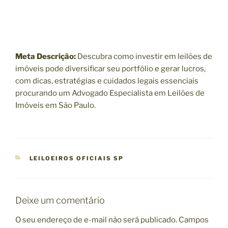
Meta Descrição:
Descubra como investir em leilões de
imóveis pode diversificar seu portfólio e gerar lucros,
com dicas, estratégias e cuidados legais essenciais
procurando um Advogado Especialista em Leilões de
Imóveis em São Paulo.
C
LEILOEIROS OFICIAIS SP
A
T
E
G
Deixe um comentário
O
R
O seu endereço de e-mail não será publicado.
Campos
I