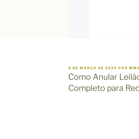
P
8 DE MARÇO DE 2025
POR
MM
U
Como Anular Leilão
B
L
Completo para Rec
I
C
A
D
O
E
M