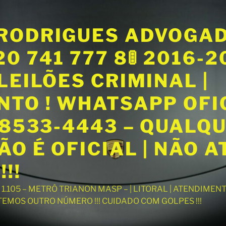
RODRIGUES ADVOGA
20 741 777 8🚦 2016-
LEILÕES CRIMINAL |
NTO ! WHATSAPP OFI
98533-4443 – QUALQ
O É OFICIAL | NÃO 
!!
T 1.105 – METRÔ TRIANON MASP – | LITORAL | ATENDIME
 TEMOS OUTRO NÚMERO !!! CUIDADO COM GOLPES !!!