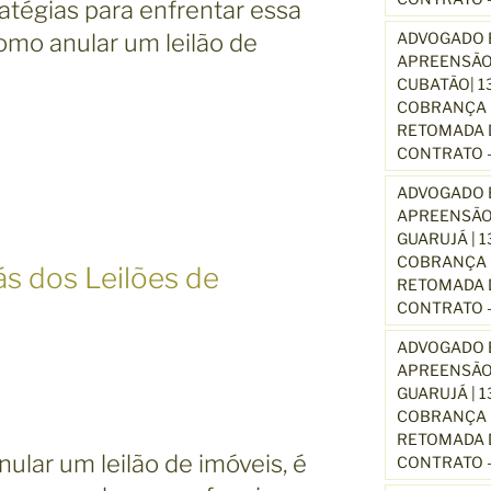
atégias para enfrentar essa
omo anular um leilão de
ADVOGADO E
APREENSÃO
CUBATÃO| 1
COBRANÇA D
RETOMADA D
CONTRATO –
ADVOGADO E
APREENSÃO
GUARUJÁ | 
COBRANÇA D
s dos Leilões de
RETOMADA D
CONTRATO –
ADVOGADO E
APREENSÃO
GUARUJÁ | 
COBRANÇA D
RETOMADA D
ular um leilão de imóveis, é
CONTRATO –