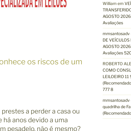
William
em
VE
TRANSFERIDO
AGOSTO 2026 
Avaliações
mmsantosadv
DE VEÍCULOS 
AGOSTO 2026 
Avaliações 520
conhece os riscos de um
ROBERTO AL
COMO CONSUL
LEILOEIRO 11
(Recomendado)
777 8
mmsantosadv
quadrilha de Fa
 prestes a perder a casa ou
(Recomendado
e há anos devido a uma
 um pesadelo, não é mesmo?