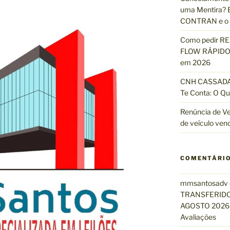
uma Mentira? E
r
CONTRAN e o R
:
Como pedir R
FLOW RÁPIDO 
em 2026
CNH CASSADA?
Te Conta: O Qu
Renúncia de Ve
de veículo ven
COMENTÁRI
mmsantosadv
TRANSFERIDO
AGOSTO 2026 
Avaliações