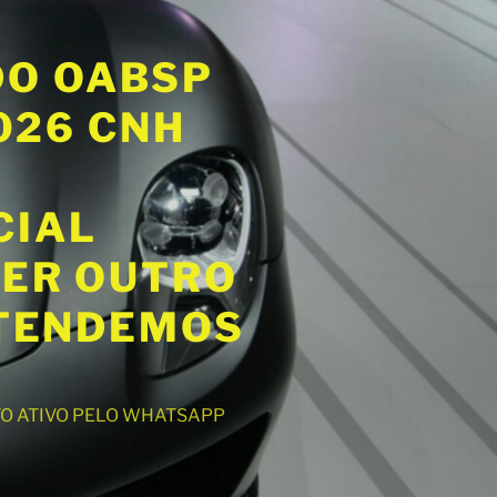
DO OABSP
2026 CNH
CIAL
UER OUTRO
ATENDEMOS
NTO ATIVO PELO WHATSAPP