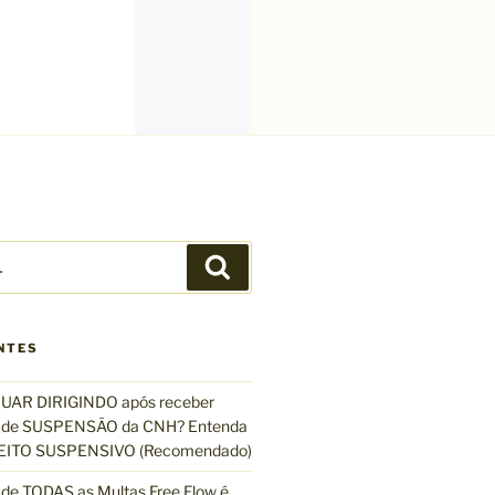
P
e
s
q
NTES
u
i
UAR DIRIGINDO após receber
s
de SUSPENSÃO da CNH? Entenda
a
EFEITO SUSPENSIVO (Recomendado)
r
de TODAS as Multas Free Flow é