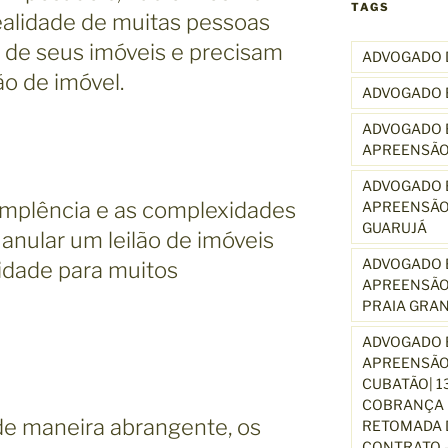
TAGS
realidade de muitas pessoas
o de seus imóveis e precisam
ADVOGADO 
ão de imóvel.
ADVOGADO 
ADVOGADO E
APREENSÃO
ADVOGADO E
implência e as complexidades
APREENSÃO
GUARUJÁ
anular um leilão de imóveis
ADVOGADO E
idade para muitos
APREENSÃO
PRAIA GRA
ADVOGADO E
APREENSÃO
CUBATÃO| 1
COBRANÇA D
 de maneira abrangente, os
RETOMADA D
CONTRATO –