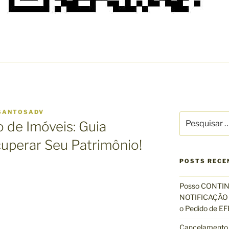
SANTOSADV
P
 de Imóveis: Guia
e
s
uperar Seu Patrimônio!
q
u
POSTS RECE
i
s
Posso CONTIN
a
NOTIFICAÇÃO 
r
o Pedido de 
p
Cancelamento 
o