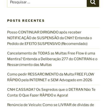
P
o
P
e
e
s
s
o
s
q
t
u
s
q
i
s
POSTS RECENTES
t
u
a
r
i
Posso CONTINUAR DIRIGINDO após receber
s
NOTIFICAÇÃO de SUSPENSÃO da CNH? Entenda o
a
Pedido de EFEITO SUSPENSIVO (Recomendado)
r
p
Cancelamento de TODAS as Multas Free Flow é uma
o
Mentira? Entenda a Deliberação 277 do CONTRAN e o
r
Ressarcimento das Multas
:
Como pedir RESSARCIMENTO da Multa FREE FLOW
RÁPIDO pela INTERNET e SEM Advogado em 2026
CNH CASSADA? Os Segredos que o DETRAN Não Te
Conta: O Que Fazer RÁPIDO e Agora!
Renúncia de Veículo: Como se LIVRAR de dívidas de