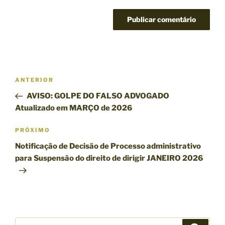
N
P
ANTERIOR
a
o
AVISO: GOLPE DO FALSO ADVOGADO
v
s
Atualizado em MARÇO de 2026
e
t
g
a
P
PRÓXIMO
n
r
a
Notificação de Decisão de Processo administrativo
t
ó
ç
para Suspensão do direito de dirigir JANEIRO 2026
e
x
ã
r
i
o
i
m
d
o
o
e
r
p
P