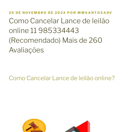
P
29 DE NOVEMBRO DE 2024
POR
MMSANTOSADV
U
Como Cancelar Lance de leilão
B
L
online 11 985334443
I
(Recomendado) Mais de 260
C
A
Avaliações
D
O
E
M
Como Cancelar Lance de leilão online?