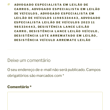
A
T
ADVOGADO ESPECIALISTA EM LEILÃO DE
T
A
CARROS
,
ADVOGADO ESPECIALISTA EM LEILÃO
E
G
DE VEÍCULOS
,
ADVOGADO ESPECIALISTA EM
G
S
LEILÃO DE VEÍCULOS 11985334443
,
ADVOGADO
O
ESPECIALISTA LEILÃO DE VEÍCULOS 2023 11
R
985334443
,
DESISTÊNCIA LANCE LEILÃO
I
CARRO
,
DESISTÊNCIA LANCE LEILÃO VEÍCULO
,
A
DESISTÊNCIA LOTE ARREMATADO EM LEILÃO
,
S
DESISTÊNCIA VEÍCULO ARREMATE LEILÃO
Deixe um comentário
O seu endereço de e-mail não será publicado.
Campos
obrigatórios são marcados com
*
Comentário
*