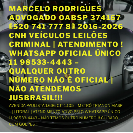
P
MARCELO RODRIGUES
u
ADVOGADO OABSP 374167
l
a
🚦520 741 777 8🚦 2016-2026
r
CNH VEÍCULOS LEILÕES
p
CRIMINAL | ATENDIMENTO !
a
WHATSAPP OFICIAL ÚNICO
r
a
11 98533-4443 –
o
QUALQUER OUTRO
c
NÚMERO NÃO É OFICIAL |
o
NÃO ATENDEMOS
n
t
JUSBRASIL!!!
e
AVENIDA PAULISTA 1.636 CJT 1.105 – METRÔ TRIANON MASP
ú
– | LITORAL | ATENDIMENTO ATIVO PELO WHATSAPP ÚNICO
d
11 98533-4443 – NÃO TEMOS OUTRO NÚMERO !!! CUIDADO
o
COM GOLPES !!!