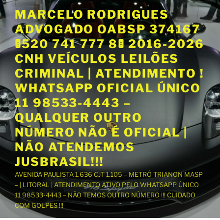
P
MARCELO RODRIGUES
u
ADVOGADO OABSP 374167
l
a
🚦520 741 777 8🚦 2016-2026
r
CNH VEÍCULOS LEILÕES
p
CRIMINAL | ATENDIMENTO !
a
WHATSAPP OFICIAL ÚNICO
r
a
11 98533-4443 –
o
QUALQUER OUTRO
c
NÚMERO NÃO É OFICIAL |
o
NÃO ATENDEMOS
n
t
JUSBRASIL!!!
e
AVENIDA PAULISTA 1.636 CJT 1.105 – METRÔ TRIANON MASP
ú
– | LITORAL | ATENDIMENTO ATIVO PELO WHATSAPP ÚNICO
d
11 98533-4443 – NÃO TEMOS OUTRO NÚMERO !!! CUIDADO
o
COM GOLPES !!!