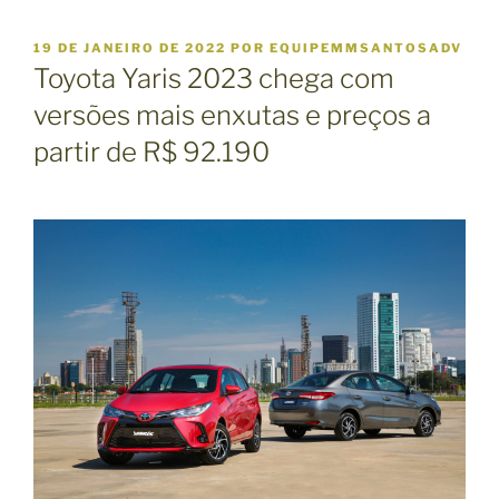
P
19 DE JANEIRO DE 2022
POR
EQUIPEMMSANTOSADV
U
Toyota Yaris 2023 chega com
B
L
versões mais enxutas e preços a
I
partir de R$ 92.190
C
A
D
O
E
M