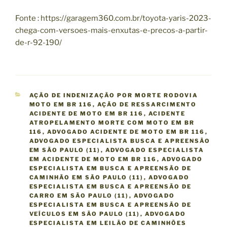
Fonte : https://garagem360.com.br/toyota-yaris-2023-
chega-com-versoes-mais-enxutas-e-precos-a-partir-
de-r-92-190/
C
AÇÃO DE INDENIZAÇÃO POR MORTE RODOVIA
A
MOTO EM BR 116
,
AÇÃO DE RESSARCIMENTO
T
ACIDENTE DE MOTO EM BR 116
,
ACIDENTE
E
ATROPELAMENTO MORTE COM MOTO EM BR
G
116
,
ADVOGADO ACIDENTE DE MOTO EM BR 116
,
O
ADVOGADO ESPECIALISTA BUSCA E APREENSÃO
R
EM SÃO PAULO (11)
,
ADVOGADO ESPECIALISTA
I
EM ACIDENTE DE MOTO EM BR 116
,
ADVOGADO
A
ESPECIALISTA EM BUSCA E APREENSÃO DE
S
CAMINHÃO EM SÃO PAULO (11)
,
ADVOGADO
ESPECIALISTA EM BUSCA E APREENSÃO DE
CARRO EM SÃO PAULO (11)
,
ADVOGADO
ESPECIALISTA EM BUSCA E APREENSÃO DE
VEÍCULOS EM SÃO PAULO (11)
,
ADVOGADO
ESPECIALISTA EM LEILÃO DE CAMINHÕES