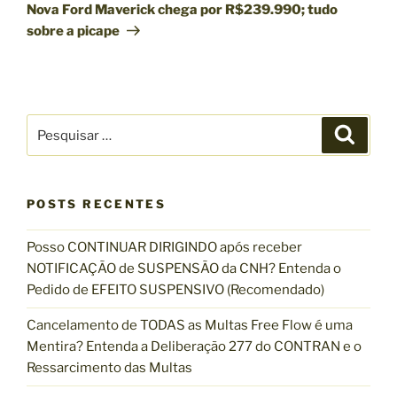
n
r
a
Nova Ford Maverick chega por R$239.990; tudo
t
ó
ç
sobre a picape
e
x
ã
r
i
o
i
m
d
o
o
P
e
r
P
p
e
e
o
P
s
s
q
s
o
u
q
i
t
s
s
POSTS RECENTES
u
a
t
r
i
Posso CONTINUAR DIRIGINDO após receber
s
NOTIFICAÇÃO de SUSPENSÃO da CNH? Entenda o
a
Pedido de EFEITO SUSPENSIVO (Recomendado)
r
p
Cancelamento de TODAS as Multas Free Flow é uma
o
Mentira? Entenda a Deliberação 277 do CONTRAN e o
r
Ressarcimento das Multas
: