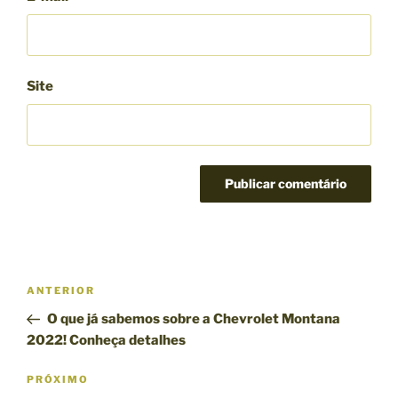
Site
N
P
ANTERIOR
a
o
O que já sabemos sobre a Chevrolet Montana
v
s
2022! Conheça detalhes
e
t
g
a
P
PRÓXIMO