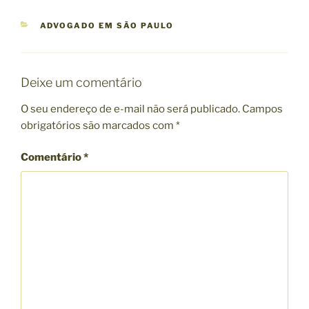
C
ADVOGADO EM SÃO PAULO
A
T
E
G
Deixe um comentário
O
R
O seu endereço de e-mail não será publicado.
Campos
I
obrigatórios são marcados com
*
A
S
Comentário
*