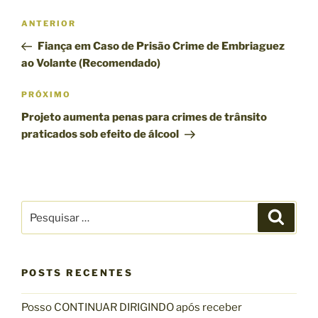
N
P
ANTERIOR
a
o
Fiança em Caso de Prisão Crime de Embriaguez
v
s
ao Volante (Recomendado)
e
t
g
a
P
PRÓXIMO
n
r
a
Projeto aumenta penas para crimes de trânsito
t
ó
ç
praticados sob efeito de álcool
e
x
ã
r
i
o
i
m
d
o
o
P
e
r
P
p
e
e
o
P
s
s
q
s
o
u
q
i
t
s
s
POSTS RECENTES
u
a
t
r
i
Posso CONTINUAR DIRIGINDO após receber
s