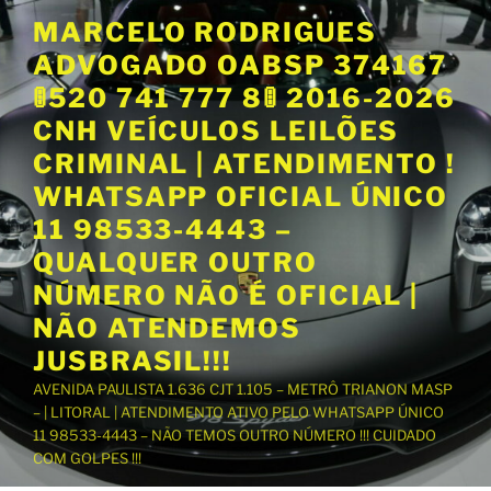
P
MARCELO RODRIGUES
u
ADVOGADO OABSP 374167
l
a
🚦520 741 777 8🚦 2016-2026
r
CNH VEÍCULOS LEILÕES
p
CRIMINAL | ATENDIMENTO !
a
WHATSAPP OFICIAL ÚNICO
r
a
11 98533-4443 –
o
QUALQUER OUTRO
c
NÚMERO NÃO É OFICIAL |
o
NÃO ATENDEMOS
n
t
JUSBRASIL!!!
e
AVENIDA PAULISTA 1.636 CJT 1.105 – METRÔ TRIANON MASP
ú
– | LITORAL | ATENDIMENTO ATIVO PELO WHATSAPP ÚNICO
d
11 98533-4443 – NÃO TEMOS OUTRO NÚMERO !!! CUIDADO
o
COM GOLPES !!!