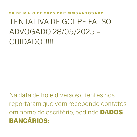
P
28 DE MAIO DE 2025
POR
MMSANTOSADV
U
TENTATIVA DE GOLPE FALSO
B
L
ADVOGADO 28/05/2025 –
I
CUIDADO !!!!!
C
A
D
O
E
M
Na data de hoje diversos clientes nos
reportaram que vem recebendo contatos
em nome do escritório, pedindo
DADOS
BANCÁRIOS: