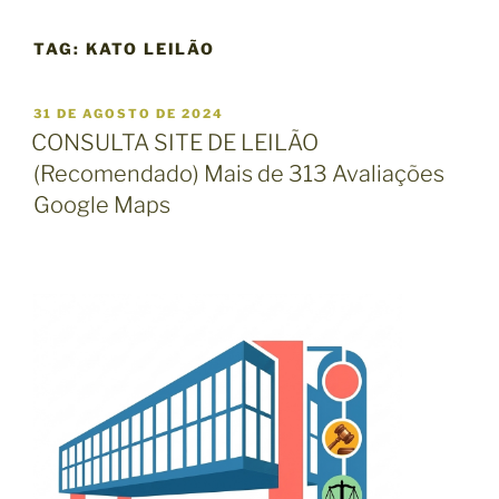
TAG:
KATO LEILÃO
P
31 DE AGOSTO DE 2024
U
CONSULTA SITE DE LEILÃO
B
(Recomendado) Mais de 313 Avaliações
L
I
Google Maps
C
A
D
O
E
M