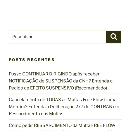
P
P
e
e
s
s
q
u
q
i
s
POSTS RECENTES
u
a
r
i
Posso CONTINUAR DIRIGINDO após receber
s
NOTIFICAÇÃO de SUSPENSÃO da CNH? Entenda o
a
Pedido de EFEITO SUSPENSIVO (Recomendado)
r
p
Cancelamento de TODAS as Multas Free Flow é uma
o
Mentira? Entenda a Deliberação 277 do CONTRAN e o
r
Ressarcimento das Multas
:
Como pedir RESSARCIMENTO da Multa FREE FLOW