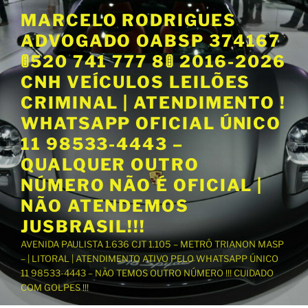
P
MARCELO RODRIGUES
u
ADVOGADO OABSP 374167
l
a
🚦520 741 777 8🚦 2016-2026
r
CNH VEÍCULOS LEILÕES
p
CRIMINAL | ATENDIMENTO !
a
WHATSAPP OFICIAL ÚNICO
r
a
11 98533-4443 –
o
QUALQUER OUTRO
c
NÚMERO NÃO É OFICIAL |
o
NÃO ATENDEMOS
n
t
JUSBRASIL!!!
e
AVENIDA PAULISTA 1.636 CJT 1.105 – METRÔ TRIANON MASP
ú
– | LITORAL | ATENDIMENTO ATIVO PELO WHATSAPP ÚNICO
d
11 98533-4443 – NÃO TEMOS OUTRO NÚMERO !!! CUIDADO
o
COM GOLPES !!!