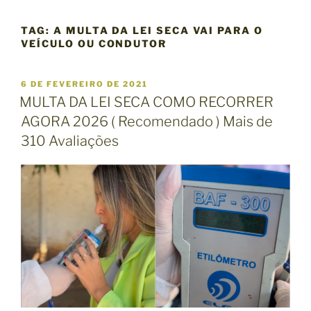
TAG:
A MULTA DA LEI SECA VAI PARA O
VEÍCULO OU CONDUTOR
P
6 DE FEVEREIRO DE 2021
U
MULTA DA LEI SECA COMO RECORRER
B
AGORA 2026 ( Recomendado ) Mais de
L
I
310 Avaliações
C
A
D
O
E
M