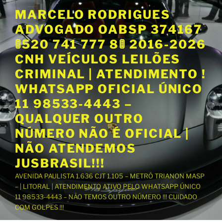
P
MARCELO RODRIGUES
u
ADVOGADO OABSP 374167
l
a
🚦520 741 777 8🚦 2016-2026
r
CNH VEÍCULOS LEILÕES
p
CRIMINAL | ATENDIMENTO !
a
WHATSAPP OFICIAL ÚNICO
r
a
11 98533-4443 –
o
QUALQUER OUTRO
c
NÚMERO NÃO É OFICIAL |
o
NÃO ATENDEMOS
n
t
JUSBRASIL!!!
e
AVENIDA PAULISTA 1.636 CJT 1.105 – METRÔ TRIANON MASP
ú
– | LITORAL | ATENDIMENTO ATIVO PELO WHATSAPP ÚNICO
d
11 98533-4443 – NÃO TEMOS OUTRO NÚMERO !!! CUIDADO
o
COM GOLPES !!!