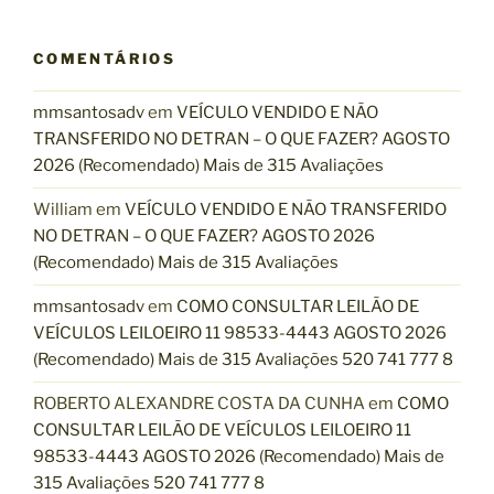
E
R
COMENTÁRIOS
A
G
mmsantosadv
em
VEÍCULO VENDIDO E NÃO
O
TRANSFERIDO NO DETRAN – O QUE FAZER? AGOSTO
R
2026 (Recomendado) Mais de 315 Avaliações
A
2
William
em
VEÍCULO VENDIDO E NÃO TRANSFERIDO
0
NO DETRAN – O QUE FAZER? AGOSTO 2026
2
(Recomendado) Mais de 315 Avaliações
6
(
mmsantosadv
em
COMO CONSULTAR LEILÃO DE
R
VEÍCULOS LEILOEIRO 11 98533-4443 AGOSTO 2026
e
(Recomendado) Mais de 315 Avaliações 520 741 777 8
c
ROBERTO ALEXANDRE COSTA DA CUNHA
em
COMO
o
CONSULTAR LEILÃO DE VEÍCULOS LEILOEIRO 11
m
98533-4443 AGOSTO 2026 (Recomendado) Mais de
e
315 Avaliações 520 741 777 8
n