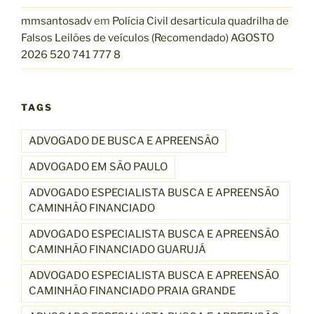
d
mmsantosadv
em
Polícia Civil desarticula quadrilha de
a
Falsos Leilões de veículos (Recomendado) AGOSTO
d
2026 520 741 777 8
o
)
M
TAGS
a
i
ADVOGADO DE BUSCA E APREENSÃO
s
d
ADVOGADO EM SÃO PAULO
e
ADVOGADO ESPECIALISTA BUSCA E APREENSÃO
3
CAMINHÃO FINANCIADO
1
0
ADVOGADO ESPECIALISTA BUSCA E APREENSÃO
CAMINHÃO FINANCIADO GUARUJÁ
A
v
ADVOGADO ESPECIALISTA BUSCA E APREENSÃO
a
CAMINHÃO FINANCIADO PRAIA GRANDE
l