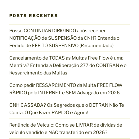
D
s
q
u
A
q
i
s
POSTS RECENTES
L
u
a
E
r
i
Posso CONTINUAR DIRIGINDO após receber
I
s
NOTIFICAÇÃO de SUSPENSÃO da CNH? Entenda o
S
a
Pedido de EFEITO SUSPENSIVO (Recomendado)
E
r
C
p
Cancelamento de TODAS as Multas Free Flow é uma
A
o
Mentira? Entenda a Deliberação 277 do CONTRAN e o
C
r
Ressarcimento das Multas
O
:
M
Como pedir RESSARCIMENTO da Multa FREE FLOW
O
RÁPIDO pela INTERNET e SEM Advogado em 2026
R
CNH CASSADA? Os Segredos que o DETRAN Não Te
E
Conta: O Que Fazer RÁPIDO e Agora!
C
O
Renúncia de Veículo: Como se LIVRAR de dívidas de
R
veículo vendido e NÃO transferido em 2026?
R