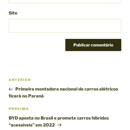
Site
N
P
ANTERIOR
a
o
Primeira montadora nacional de carros elétricos
v
s
ficará no Paraná
e
t
g
a
P
PRÓXIMO
n
r
a
BYD aposta no Brasil e promete carros híbridos
t
ó
ç
“acessíveis” em 2022
e