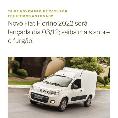
P
26 DE NOVEMBRO DE 2021
POR
U
EQUIPEMMSANTOSADV
B
Novo Fiat Fiorino 2022 será
L
I
lançada dia 03/12; saiba mais sobre
C
o furgão!
A
D
O
E
M