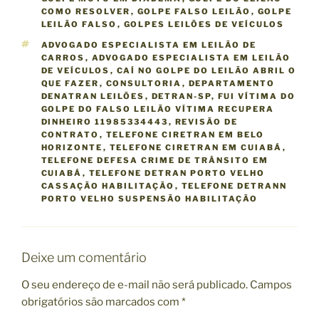
COMO RESOLVER
,
GOLPE FALSO LEILÃO
,
GOLPE
LEILÃO FALSO
,
GOLPES LEILÕES DE VEÍCULOS
T
ADVOGADO ESPECIALISTA EM LEILÃO DE
A
CARROS
,
ADVOGADO ESPECIALISTA EM LEILÃO
G
DE VEÍCULOS
,
CAÍ NO GOLPE DO LEILÃO ABRIL O
S
QUE FAZER
,
CONSULTORIA
,
DEPARTAMENTO
DENATRAN LEILÕES
,
DETRAN-SP
,
FUI VÍTIMA DO
GOLPE DO FALSO LEILÃO VÍTIMA RECUPERA
DINHEIRO 11985334443
,
REVISÃO DE
CONTRATO
,
TELEFONE CIRETRAN EM BELO
HORIZONTE
,
TELEFONE CIRETRAN EM CUIABÁ
,
TELEFONE DEFESA CRIME DE TRÂNSITO EM
CUIABÁ
,
TELEFONE DETRAN PORTO VELHO
CASSAÇÃO HABILITAÇÃO
,
TELEFONE DETRANN
PORTO VELHO SUSPENSÃO HABILITAÇÃO
Deixe um comentário
O seu endereço de e-mail não será publicado.
Campos
obrigatórios são marcados com
*