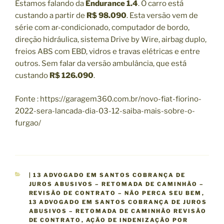
Estamos falando da
Endurance 1.4
. O carro está
custando a partir de
R$ 98.090
. Esta versão vem de
série com ar-condicionado, computador de bordo,
direção hidráulica, sistema Drive by Wire, airbag duplo,
freios ABS com EBD, vidros e travas elétricas e entre
outros. Sem falar da versão ambulância, que está
custando
R$ 126.090
.
Fonte : https://garagem360.com.br/novo-fiat-fiorino-
2022-sera-lancada-dia-03-12-saiba-mais-sobre-o-
furgao/
C
| 13 ADVOGADO EM SANTOS COBRANÇA DE
A
JUROS ABUSIVOS – RETOMADA DE CAMINHÃO –
T
REVISÃO DE CONTRATO – NÃO PERCA SEU BEM
,
E
13 ADVOGADO EM SANTOS COBRANÇA DE JUROS
G
ABUSIVOS – RETOMADA DE CAMINHÃO REVISÃO
O
DE CONTRATO
,
AÇÃO DE INDENIZAÇÃO POR