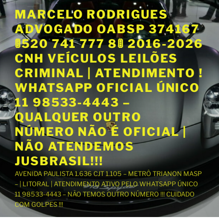
P
MARCELO RODRIGUES
u
ADVOGADO OABSP 374167
l
a
🚦520 741 777 8🚦 2016-2026
r
CNH VEÍCULOS LEILÕES
p
CRIMINAL | ATENDIMENTO !
a
WHATSAPP OFICIAL ÚNICO
r
a
11 98533-4443 –
o
QUALQUER OUTRO
c
NÚMERO NÃO É OFICIAL |
o
NÃO ATENDEMOS
n
t
JUSBRASIL!!!
e
AVENIDA PAULISTA 1.636 CJT 1.105 – METRÔ TRIANON MASP
ú
– | LITORAL | ATENDIMENTO ATIVO PELO WHATSAPP ÚNICO
d
11 98533-4443 – NÃO TEMOS OUTRO NÚMERO !!! CUIDADO
o
COM GOLPES !!!