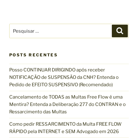
x
ã
r
i
o
i
m
d
o
o
P
e
r
P
p
e
e
o
P
s
s
q
s
o
u
q
i
t
s
s
POSTS RECENTES
u
a
t
r
i
Posso CONTINUAR DIRIGINDO após receber
s
NOTIFICAÇÃO de SUSPENSÃO da CNH? Entenda o
a
Pedido de EFEITO SUSPENSIVO (Recomendado)
r
p
Cancelamento de TODAS as Multas Free Flow é uma
o
Mentira? Entenda a Deliberação 277 do CONTRAN e o
r
Ressarcimento das Multas
:
Como pedir RESSARCIMENTO da Multa FREE FLOW
RÁPIDO pela INTERNET e SEM Advogado em 2026