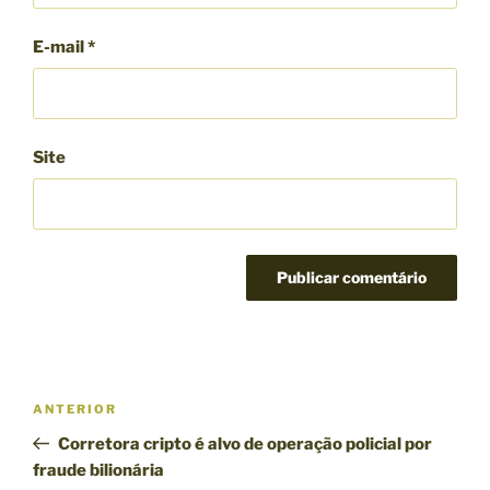
E-mail
*
Site
N
P
ANTERIOR
a
o
Corretora cripto é alvo de operação policial por
v
s
fraude bilionária
e
t