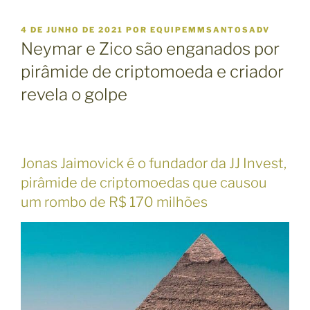
P
4 DE JUNHO DE 2021
POR
EQUIPEMMSANTOSADV
U
Neymar e Zico são enganados por
B
L
pirâmide de criptomoeda e criador
I
revela o golpe
C
A
D
O
E
M
Jonas Jaimovick é o fundador da JJ Invest,
pirâmide de criptomoedas que causou
um rombo de R$ 170 milhões