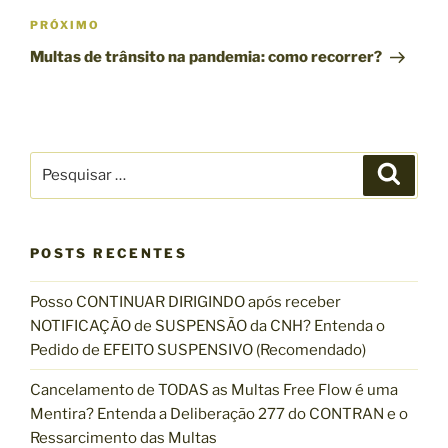
g
a
P
PRÓXIMO
n
r
a
Multas de trânsito na pandemia: como recorrer?
t
ó
ç
e
x
ã
r
i
o
i
m
P
d
o
P
o
e
e
e
r
p
s
s
q
o
P
u
q
i
s
o
s
POSTS RECENTES
u
t
a
s
r
i
Posso CONTINUAR DIRIGINDO após receber
t
s
NOTIFICAÇÃO de SUSPENSÃO da CNH? Entenda o
a
Pedido de EFEITO SUSPENSIVO (Recomendado)
r
p
Cancelamento de TODAS as Multas Free Flow é uma
o
Mentira? Entenda a Deliberação 277 do CONTRAN e o
r
Ressarcimento das Multas