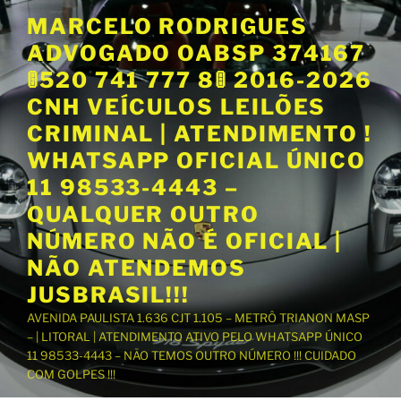
P
MARCELO RODRIGUES
u
ADVOGADO OABSP 374167
l
a
🚦520 741 777 8🚦 2016-2026
r
CNH VEÍCULOS LEILÕES
p
CRIMINAL | ATENDIMENTO !
a
WHATSAPP OFICIAL ÚNICO
r
a
11 98533-4443 –
o
QUALQUER OUTRO
c
NÚMERO NÃO É OFICIAL |
o
NÃO ATENDEMOS
n
t
JUSBRASIL!!!
e
AVENIDA PAULISTA 1.636 CJT 1.105 – METRÔ TRIANON MASP
ú
– | LITORAL | ATENDIMENTO ATIVO PELO WHATSAPP ÚNICO
d
11 98533-4443 – NÃO TEMOS OUTRO NÚMERO !!! CUIDADO
o
COM GOLPES !!!