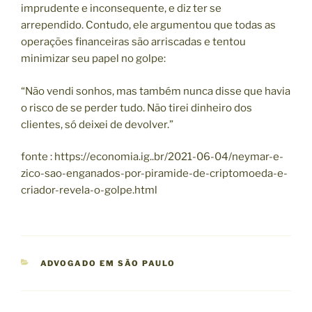
imprudente e inconsequente, e diz ter se
arrependido. Contudo, ele argumentou que todas as
operações financeiras são arriscadas e tentou
minimizar seu papel no golpe:
“Não vendi sonhos, mas também nunca disse que havia
o risco de se perder tudo. Não tirei dinheiro dos
clientes, só deixei de devolver.”
fonte : https://economia.ig..br/2021-06-04/neymar-e-
zico-sao-enganados-por-piramide-de-criptomoeda-e-
criador-revela-o-golpe.html
C
ADVOGADO EM SÃO PAULO
A
T
E