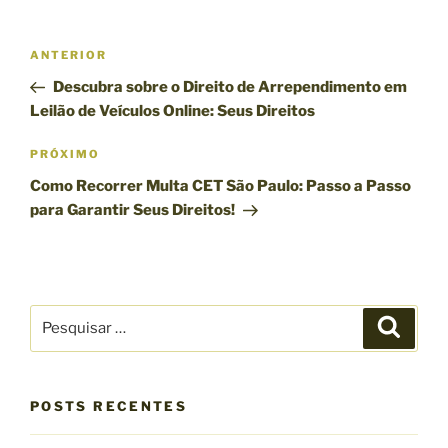
N
P
ANTERIOR
a
o
Descubra sobre o Direito de Arrependimento em
v
s
Leilão de Veículos Online: Seus Direitos
e
t
g
a
P
PRÓXIMO
n
r
a
Como Recorrer Multa CET São Paulo: Passo a Passo
t
ó
ç
para Garantir Seus Direitos!
e
x
ã
r
i
o
i
m
d
o
o
P
e
r
P
p
e
e
o
P
s
s
q
s
o
u
q
i
t
s
s
POSTS RECENTES
u
a
t
r
i