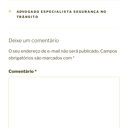
C
ADVOGADO ESPECIALISTA SEGURANÇA NO
A
TRÂNSITO
T
E
G
O
Deixe um comentário
R
I
O seu endereço de e-mail não será publicado.
Campos
A
obrigatórios são marcados com
*
S
Comentário
*