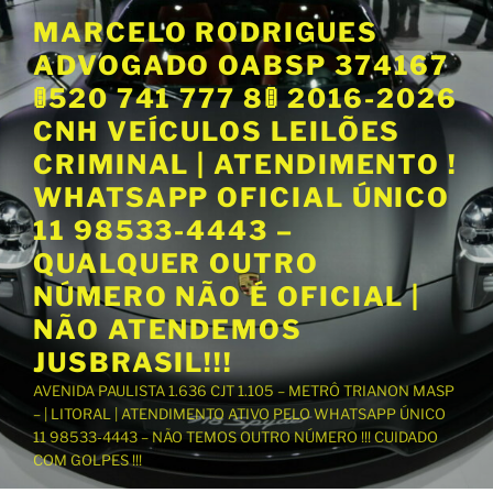
P
MARCELO RODRIGUES
u
ADVOGADO OABSP 374167
l
a
🚦520 741 777 8🚦 2016-2026
r
CNH VEÍCULOS LEILÕES
p
CRIMINAL | ATENDIMENTO !
a
WHATSAPP OFICIAL ÚNICO
r
a
11 98533-4443 –
o
QUALQUER OUTRO
c
NÚMERO NÃO É OFICIAL |
o
NÃO ATENDEMOS
n
t
JUSBRASIL!!!
e
AVENIDA PAULISTA 1.636 CJT 1.105 – METRÔ TRIANON MASP
ú
– | LITORAL | ATENDIMENTO ATIVO PELO WHATSAPP ÚNICO
d
11 98533-4443 – NÃO TEMOS OUTRO NÚMERO !!! CUIDADO
o
COM GOLPES !!!