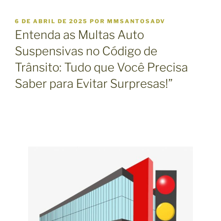
P
6 DE ABRIL DE 2025
POR
MMSANTOSADV
U
Entenda as Multas Auto
B
L
Suspensivas no Código de
I
Trânsito: Tudo que Você Precisa
C
A
Saber para Evitar Surpresas!”
D
O
E
M