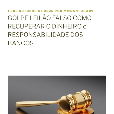
P
13 DE OUTUBRO DE 2025
POR
MMSANTOSADV
U
GOLPE LEILÃO FALSO COMO
B
L
RECUPERAR O DINHEIRO e
I
RESPONSABILIDADE DOS
C
A
BANCOS
D
O
E
M