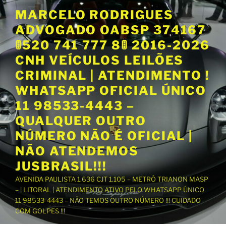
P
MARCELO RODRIGUES
u
ADVOGADO OABSP 374167
l
a
🚦520 741 777 8🚦 2016-2026
r
CNH VEÍCULOS LEILÕES
p
CRIMINAL | ATENDIMENTO !
a
WHATSAPP OFICIAL ÚNICO
r
a
11 98533-4443 –
o
QUALQUER OUTRO
c
NÚMERO NÃO É OFICIAL |
o
NÃO ATENDEMOS
n
t
JUSBRASIL!!!
e
AVENIDA PAULISTA 1.636 CJT 1.105 – METRÔ TRIANON MASP
ú
– | LITORAL | ATENDIMENTO ATIVO PELO WHATSAPP ÚNICO
d
11 98533-4443 – NÃO TEMOS OUTRO NÚMERO !!! CUIDADO
o
COM GOLPES !!!