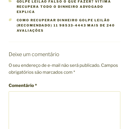
C
GOLPE LEILÃO FALSO O QUE FAZER? VÍTIMA
A
RECUPERA TODO O DINHEIRO ADVOGADO
T
EXPLICA
E
T
COMO RECUPERAR DINHEIRO GOLPE LEILÃO
G
A
(RECOMENDADO) 11 98533-4443 MAIS DE 240
O
G
AVALIAÇÕES
R
S
I
A
S
Deixe um comentário
O seu endereço de e-mail não será publicado.
Campos
obrigatórios são marcados com
*
Comentário
*