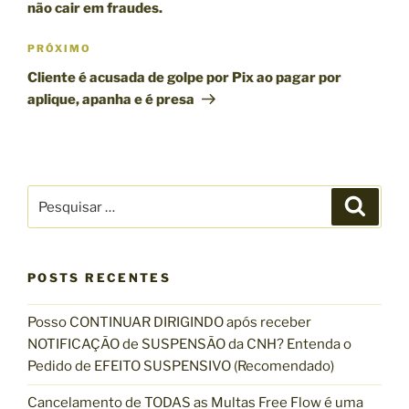
s
não cair em fraudes.
e
t
g
a
P
PRÓXIMO
n
r
a
Cliente é acusada de golpe por Pix ao pagar por
t
ó
ç
aplique, apanha e é presa
e
x
ã
r
i
o
i
m
d
o
o
P
e
r
P
p
e
e
o
P
s
s
q
s
o
u
q
i
t
s
s
POSTS RECENTES
u
a
t
r
i
Posso CONTINUAR DIRIGINDO após receber
s
NOTIFICAÇÃO de SUSPENSÃO da CNH? Entenda o
a
Pedido de EFEITO SUSPENSIVO (Recomendado)
r
p
Cancelamento de TODAS as Multas Free Flow é uma