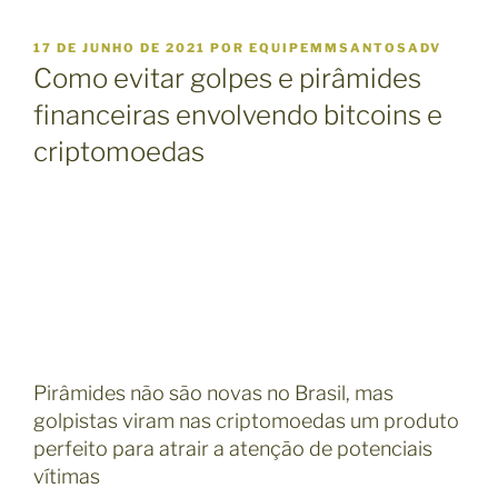
P
17 DE JUNHO DE 2021
POR
EQUIPEMMSANTOSADV
U
Como evitar golpes e pirâmides
B
L
financeiras envolvendo bitcoins e
I
criptomoedas
C
A
D
O
E
M
Pirâmides não são novas no Brasil, mas
golpistas viram nas criptomoedas um produto
perfeito para atrair a atenção de potenciais
vítimas