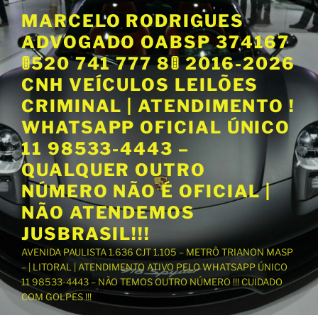
P
MARCELO RODRIGUES
u
ADVOGADO OABSP 374167
l
a
🚦520 741 777 8🚦 2016-2026
r
CNH VEÍCULOS LEILÕES
p
CRIMINAL | ATENDIMENTO !
a
WHATSAPP OFICIAL ÚNICO
r
a
11 98533-4443 –
o
QUALQUER OUTRO
c
NÚMERO NÃO É OFICIAL |
o
NÃO ATENDEMOS
n
t
JUSBRASIL!!!
e
AVENIDA PAULISTA 1.636 CJT 1.105 – METRÔ TRIANON MASP
ú
– | LITORAL | ATENDIMENTO ATIVO PELO WHATSAPP ÚNICO
d
11 98533-4443 – NÃO TEMOS OUTRO NÚMERO !!! CUIDADO
o
COM GOLPES !!!