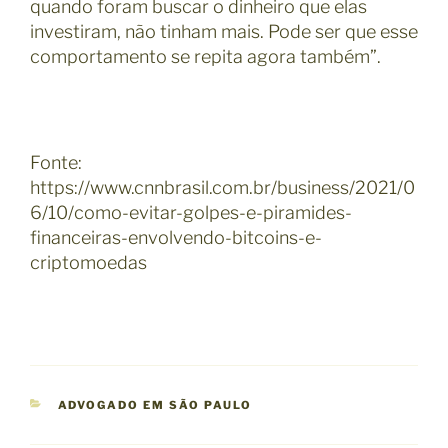
quando foram buscar o dinheiro que elas
investiram, não tinham mais. Pode ser que esse
comportamento se repita agora também”.
Fonte:
https://www.cnnbrasil.com.br/business/2021/0
6/10/como-evitar-golpes-e-piramides-
financeiras-envolvendo-bitcoins-e-
criptomoedas
C
ADVOGADO EM SÃO PAULO
A
T