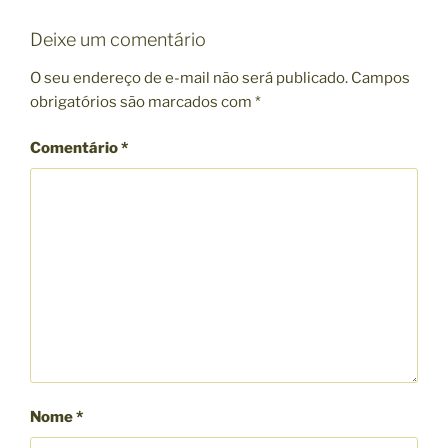
E
G
Deixe um comentário
O
R
O seu endereço de e-mail não será publicado.
Campos
I
obrigatórios são marcados com
*
A
S
Comentário
*
Nome
*