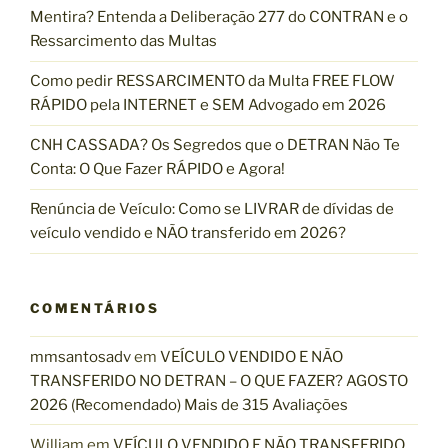
o
Mentira? Entenda a Deliberação 277 do CONTRAN e o
r
Ressarcimento das Multas
:
Como pedir RESSARCIMENTO da Multa FREE FLOW
RÁPIDO pela INTERNET e SEM Advogado em 2026
CNH CASSADA? Os Segredos que o DETRAN Não Te
Conta: O Que Fazer RÁPIDO e Agora!
Renúncia de Veículo: Como se LIVRAR de dívidas de
veículo vendido e NÃO transferido em 2026?
COMENTÁRIOS
mmsantosadv
em
VEÍCULO VENDIDO E NÃO
TRANSFERIDO NO DETRAN – O QUE FAZER? AGOSTO
2026 (Recomendado) Mais de 315 Avaliações
William
em
VEÍCULO VENDIDO E NÃO TRANSFERIDO