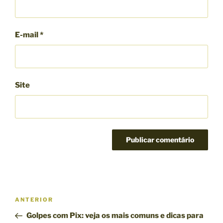
E-mail
*
Site
N
P
ANTERIOR
a
o
Golpes com Pix: veja os mais comuns e dicas para
v