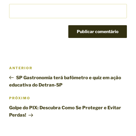
N
P
ANTERIOR
a
o
SP Gastronomia terá bafômetro e quiz em ação
v
s
educativa do Detran-SP
e
t
g
a
P
PRÓXIMO
n
r
a
Golpe do PIX: Descubra Como Se Proteger e Evitar
t
ó
ç
Perdas!
e
x
ã
r
i
o
i
m