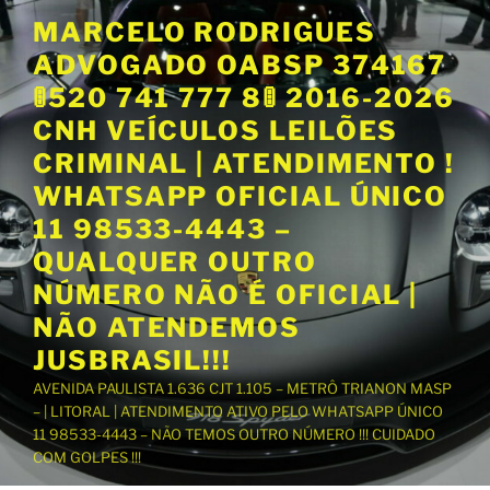
P
MARCELO RODRIGUES
u
ADVOGADO OABSP 374167
l
a
🚦520 741 777 8🚦 2016-2026
r
CNH VEÍCULOS LEILÕES
p
CRIMINAL | ATENDIMENTO !
a
WHATSAPP OFICIAL ÚNICO
r
a
11 98533-4443 –
o
QUALQUER OUTRO
c
NÚMERO NÃO É OFICIAL |
o
NÃO ATENDEMOS
n
t
JUSBRASIL!!!
e
AVENIDA PAULISTA 1.636 CJT 1.105 – METRÔ TRIANON MASP
ú
– | LITORAL | ATENDIMENTO ATIVO PELO WHATSAPP ÚNICO
d
11 98533-4443 – NÃO TEMOS OUTRO NÚMERO !!! CUIDADO
o
COM GOLPES !!!