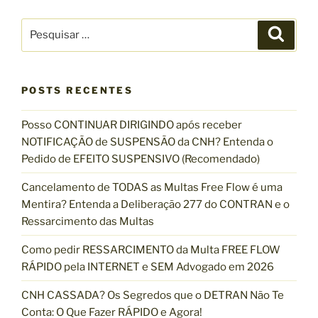
d
o
o
P
e
r
P
p
e
e
o
P
s
s
q
s
o
u
q
i
t
s
s
POSTS RECENTES
u
a
t
r
i
Posso CONTINUAR DIRIGINDO após receber
s
NOTIFICAÇÃO de SUSPENSÃO da CNH? Entenda o
a
Pedido de EFEITO SUSPENSIVO (Recomendado)
r
p
Cancelamento de TODAS as Multas Free Flow é uma
o
Mentira? Entenda a Deliberação 277 do CONTRAN e o
r
Ressarcimento das Multas
:
Como pedir RESSARCIMENTO da Multa FREE FLOW
RÁPIDO pela INTERNET e SEM Advogado em 2026
CNH CASSADA? Os Segredos que o DETRAN Não Te
Conta: O Que Fazer RÁPIDO e Agora!