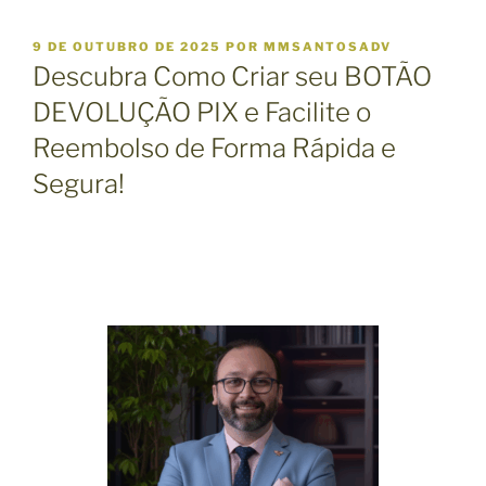
P
9 DE OUTUBRO DE 2025
POR
MMSANTOSADV
U
Descubra Como Criar seu BOTÃO
B
L
DEVOLUÇÃO PIX e Facilite o
I
Reembolso de Forma Rápida e
C
A
Segura!
D
O
E
M