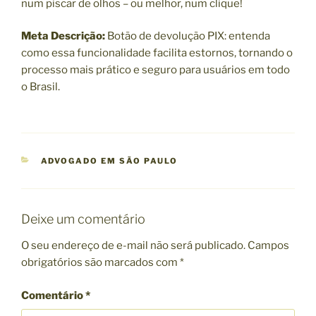
num piscar de olhos – ou melhor, num clique!
Meta Descrição:
Botão de devolução PIX: entenda
como essa funcionalidade facilita estornos, tornando o
processo mais prático e seguro para usuários em todo
o Brasil.
C
ADVOGADO EM SÃO PAULO
A
T
E
G
Deixe um comentário
O
R
O seu endereço de e-mail não será publicado.
Campos
I
obrigatórios são marcados com
*
A
S
Comentário
*