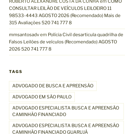
ROBERTO ALEXANDRE COSTA DA CUNHA
em
COMO
O
CONSULTAR LEILÃO DE VEÍCULOS LEILOEIRO 11
R
98533-4443 AGOSTO 2026 (Recomendado) Mais de
L
315 Avaliações 520 741 777 8
E
I
mmsantosadv
em
Polícia Civil desarticula quadrilha de
L
Falsos Leilões de veículos (Recomendado) AGOSTO
Ã
2026 520 741 777 8
O
?
2
TAGS
0
2
ADVOGADO DE BUSCA E APREENSÃO
6
”
ADVOGADO EM SÃO PAULO
ADVOGADO ESPECIALISTA BUSCA E APREENSÃO
CAMINHÃO FINANCIADO
ADVOGADO ESPECIALISTA BUSCA E APREENSÃO
CAMINHÃO FINANCIADO GUARUJÁ