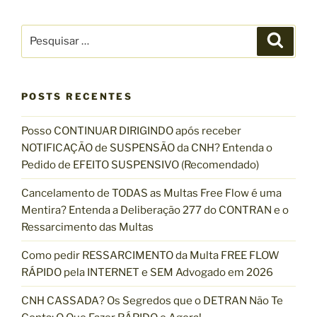
A
L
P
P
e
O
e
s
P
s
q
u
R
q
i
s
POSTS RECENTES
O
u
a
B
r
i
Posso CONTINUAR DIRIGINDO após receber
L
s
NOTIFICAÇÃO de SUSPENSÃO da CNH? Entenda o
E
a
Pedido de EFEITO SUSPENSIVO (Recomendado)
M
r
A
p
Cancelamento de TODAS as Multas Free Flow é uma
D
o
Mentira? Entenda a Deliberação 277 do CONTRAN e o
E
r
Ressarcimento das Multas
C
:
O
Como pedir RESSARCIMENTO da Multa FREE FLOW
M
RÁPIDO pela INTERNET e SEM Advogado em 2026
P
CNH CASSADA? Os Segredos que o DETRAN Não Te
R