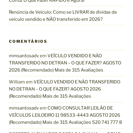
Conta: O Que Fazer RÁPIDO e Agora!
A
R
Renúncia de Veículo: Como se LIVRAR de dívidas de
C
veículo vendido e NÃO transferido em 2026?
A
R
R
COMENTÁRIOS
O
C
mmsantosadv
em
VEÍCULO VENDIDO E NÃO
O
TRANSFERIDO NO DETRAN – O QUE FAZER? AGOSTO
M
2026 (Recomendado) Mais de 315 Avaliações
P
A
William
em
VEÍCULO VENDIDO E NÃO TRANSFERIDO
S
NO DETRAN – O QUE FAZER? AGOSTO 2026
S
(Recomendado) Mais de 315 Avaliações
A
G
mmsantosadv
em
COMO CONSULTAR LEILÃO DE
E
VEÍCULOS LEILOEIRO 11 98533-4443 AGOSTO 2026
M
(Recomendado) Mais de 315 Avaliações 520 741 777 8
P