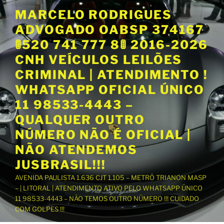
P
MARCELO RODRIGUES
u
ADVOGADO OABSP 374167
l
a
🚦520 741 777 8🚦 2016-2026
r
CNH VEÍCULOS LEILÕES
p
CRIMINAL | ATENDIMENTO !
a
WHATSAPP OFICIAL ÚNICO
r
a
11 98533-4443 –
o
QUALQUER OUTRO
c
NÚMERO NÃO É OFICIAL |
o
NÃO ATENDEMOS
n
t
JUSBRASIL!!!
e
AVENIDA PAULISTA 1.636 CJT 1.105 – METRÔ TRIANON MASP
ú
– | LITORAL | ATENDIMENTO ATIVO PELO WHATSAPP ÚNICO
d
11 98533-4443 – NÃO TEMOS OUTRO NÚMERO !!! CUIDADO
o
COM GOLPES !!!