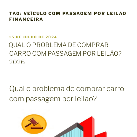
TAG:
VEÍCULO COM PASSAGEM POR LEILÃO
FINANCEIRA
P
15 DE JULHO DE 2024
U
QUAL O PROBLEMA DE COMPRAR
B
CARRO COM PASSAGEM POR LEILÃO?
L
I
2026
C
A
D
O
Qual o problema de comprar carro
E
M
com passagem por leilão?