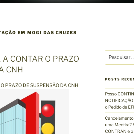
TAÇÃO EM MOGI DAS CRUZES
P
 A CONTAR O PRAZO
e
s
A CNH
q
u
POSTS RECE
O PRAZO DE SUSPENSÃO DA CNH
i
s
Posso CONTIN
a
NOTIFICAÇÃO 
r
o Pedido de 
p
Cancelamento 
o
uma Mentira? E
r
CONTRAN e o R
: