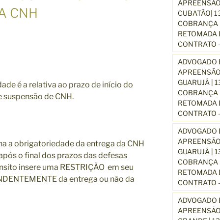
APREENSÃO
A CNH
CUBATÃO| 1
COBRANÇA D
RETOMADA D
CONTRATO –
ADVOGADO E
APREENSÃO
GUARUJÁ | 
de é a relativa ao prazo de início do
COBRANÇA D
e suspensão de CNH.
RETOMADA D
CONTRATO –
ADVOGADO E
APREENSÃO
na a obrigatoriedade da entrega da CNH
GUARUJÁ | 
 após o final dos prazos das defesas
COBRANÇA D
rânsito insere uma RESTRIÇÃO em seu
RETOMADA D
ENDENTEMENTE da entrega ou não da
CONTRATO –
ADVOGADO E
APREENSÃO