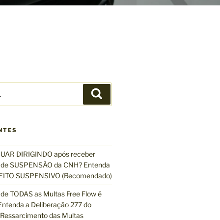
P
e
s
q
NTES
u
i
UAR DIRIGINDO após receber
s
de SUSPENSÃO da CNH? Entenda
a
EFEITO SUSPENSIVO (Recomendado)
r
de TODAS as Multas Free Flow é
ntenda a Deliberação 277 do
essarcimento das Multas