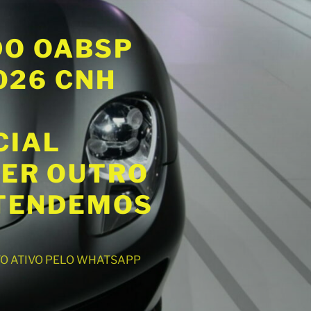
DO OABSP
2026 CNH
CIAL
UER OUTRO
ATENDEMOS
NTO ATIVO PELO WHATSAPP