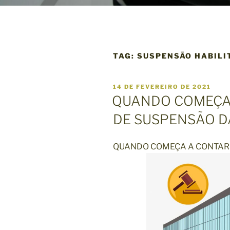
TAG:
SUSPENSÃO HABILI
P
14 DE FEVEREIRO DE 2021
U
QUANDO COMEÇA
B
L
DE SUSPENSÃO D
I
C
A
D
QUANDO COMEÇA A CONTAR 
O
E
M