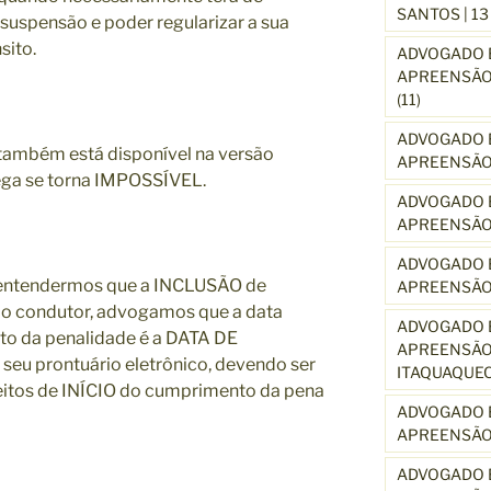
SANTOS | 1
suspensão e poder regularizar a sua
sito.
ADVOGADO E
APREENSÃO 
(11)
ADVOGADO E
também está disponível na versão
APREENSÃO 
ega se torna IMPOSSÍVEL.
ADVOGADO E
APREENSÃO
ADVOGADO E
 entendermos que a INCLUSÃO de
APREENSÃO
 ao condutor, advogamos que a data
ADVOGADO E
to da penalidade é a DATA DE
APREENSÃO 
u prontuário eletrônico, devendo ser
ITAQUAQUE
eitos de INÍCIO do cumprimento da pena
ADVOGADO E
APREENSÃO 
ADVOGADO E