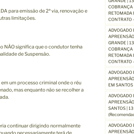
GRANDE | 1
COBRANÇA D
A para emissão de 2ª via, renovação e
RETOMADA D
tras limitações.
CONTRATO –
ADVOGADO E
APREENSÃO
GRANDE | 1
so NÃO significa que o condutor tenha
COBRANÇA D
nalidade de Suspensão.
RETOMADA D
CONTRATO –
ADVOGADO E
APREENSÃO
 em um processo criminal onde o réu
EM SANTOS 
nado, mas enquanto não se recolher a
ADVOGADO E
ada.
APREENSÃO
SANTOS | 1
(Recomendad
ADVOGADO E
ria continuar dirigindo normalmente
APREENSÃO 
uando necessariamente terá de