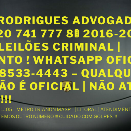
RODRIGUES ADVOGA
20 741 777 8🚦 2016-
LEILÕES CRIMINAL |
NTO ! WHATSAPP OFI
98533-4443 – QUALQ
O É OFICIAL | NÃO 
!!
T 1.105 – METRÔ TRIANON MASP – | LITORAL | ATENDIME
 TEMOS OUTRO NÚMERO !!! CUIDADO COM GOLPES !!!