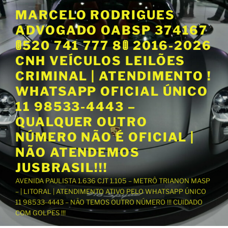
P
MARCELO RODRIGUES
u
ADVOGADO OABSP 374167
l
a
🚦520 741 777 8🚦 2016-2026
r
CNH VEÍCULOS LEILÕES
p
CRIMINAL | ATENDIMENTO !
a
WHATSAPP OFICIAL ÚNICO
r
a
11 98533-4443 –
o
QUALQUER OUTRO
c
NÚMERO NÃO É OFICIAL |
o
NÃO ATENDEMOS
n
t
JUSBRASIL!!!
e
AVENIDA PAULISTA 1.636 CJT 1.105 – METRÔ TRIANON MASP
ú
– | LITORAL | ATENDIMENTO ATIVO PELO WHATSAPP ÚNICO
d
11 98533-4443 – NÃO TEMOS OUTRO NÚMERO !!! CUIDADO
o
COM GOLPES !!!