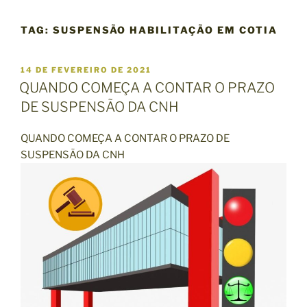
TAG:
SUSPENSÃO HABILITAÇÃO EM COTIA
P
14 DE FEVEREIRO DE 2021
U
QUANDO COMEÇA A CONTAR O PRAZO
B
DE SUSPENSÃO DA CNH
L
I
C
QUANDO COMEÇA A CONTAR O PRAZO DE
A
SUSPENSÃO DA CNH
D
O
E
M