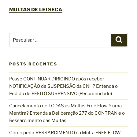
MULTAS DE LEI SECA
P
P
e
e
s
s
q
u
q
i
s
POSTS RECENTES
u
a
r
i
Posso CONTINUAR DIRIGINDO após receber
s
NOTIFICAÇÃO de SUSPENSÃO da CNH? Entenda o
a
Pedido de EFEITO SUSPENSIVO (Recomendado)
r
p
Cancelamento de TODAS as Multas Free Flow é uma
o
Mentira? Entenda a Deliberação 277 do CONTRAN e o
r
Ressarcimento das Multas
:
Como pedir RESSARCIMENTO da Multa FREE FLOW