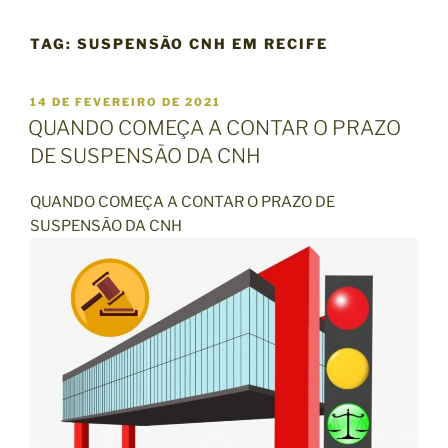
TAG:
SUSPENSÃO CNH EM RECIFE
P
14 DE FEVEREIRO DE 2021
U
QUANDO COMEÇA A CONTAR O PRAZO
B
DE SUSPENSÃO DA CNH
L
I
C
QUANDO COMEÇA A CONTAR O PRAZO DE
A
SUSPENSÃO DA CNH
D
O
E
M