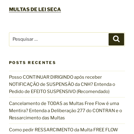
MULTAS DE LEI SECA
P
P
e
e
s
s
q
u
q
i
s
POSTS RECENTES
u
a
r
i
Posso CONTINUAR DIRIGINDO após receber
s
NOTIFICAÇÃO de SUSPENSÃO da CNH? Entenda o
a
Pedido de EFEITO SUSPENSIVO (Recomendado)
r
p
Cancelamento de TODAS as Multas Free Flow é uma
o
Mentira? Entenda a Deliberação 277 do CONTRAN e o
r
Ressarcimento das Multas
:
Como pedir RESSARCIMENTO da Multa FREE FLOW