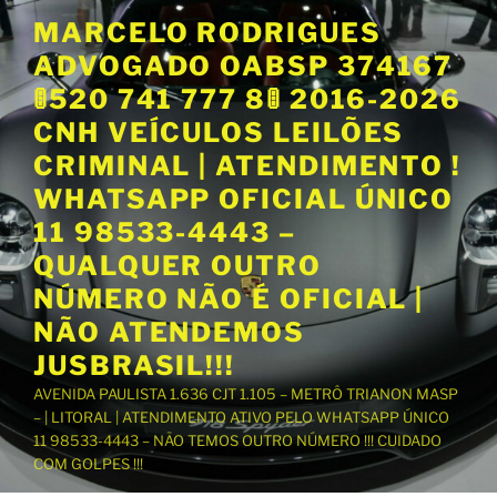
P
MARCELO RODRIGUES
u
ADVOGADO OABSP 374167
l
a
🚦520 741 777 8🚦 2016-2026
r
CNH VEÍCULOS LEILÕES
p
CRIMINAL | ATENDIMENTO !
a
WHATSAPP OFICIAL ÚNICO
r
a
11 98533-4443 –
o
QUALQUER OUTRO
c
NÚMERO NÃO É OFICIAL |
o
NÃO ATENDEMOS
n
t
JUSBRASIL!!!
e
AVENIDA PAULISTA 1.636 CJT 1.105 – METRÔ TRIANON MASP
ú
– | LITORAL | ATENDIMENTO ATIVO PELO WHATSAPP ÚNICO
d
11 98533-4443 – NÃO TEMOS OUTRO NÚMERO !!! CUIDADO
o
COM GOLPES !!!