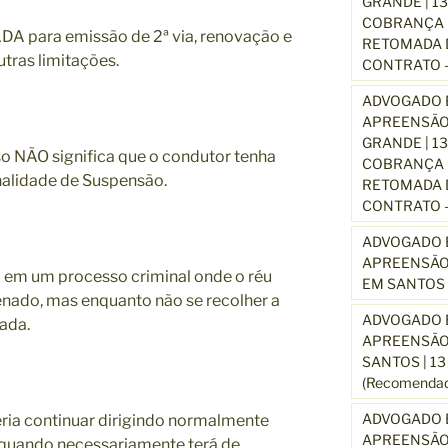
GRANDE | 1
COBRANÇA D
A para emissão de 2ª via, renovação e
RETOMADA D
tras limitações.
CONTRATO –
ADVOGADO E
APREENSÃO
GRANDE | 1
so NÃO significa que o condutor tenha
COBRANÇA D
nalidade de Suspensão.
RETOMADA D
CONTRATO –
ADVOGADO E
APREENSÃO
 em um processo criminal onde o réu
EM SANTOS 
nado, mas enquanto não se recolher a
ADVOGADO E
ada.
APREENSÃO
SANTOS | 1
(Recomendad
ADVOGADO E
ria continuar dirigindo normalmente
APREENSÃO 
uando necessariamente terá de