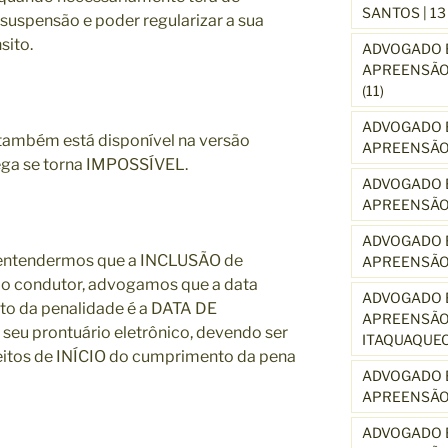
SANTOS | 1
suspensão e poder regularizar a sua
sito.
ADVOGADO E
APREENSÃO 
(11)
ADVOGADO E
também está disponível na versão
APREENSÃO 
ega se torna IMPOSSÍVEL.
ADVOGADO E
APREENSÃO
ADVOGADO E
 entendermos que a INCLUSÃO de
APREENSÃO
 ao condutor, advogamos que a data
ADVOGADO E
to da penalidade é a DATA DE
APREENSÃO 
u prontuário eletrônico, devendo ser
ITAQUAQUE
eitos de INÍCIO do cumprimento da pena
ADVOGADO E
APREENSÃO 
ADVOGADO E