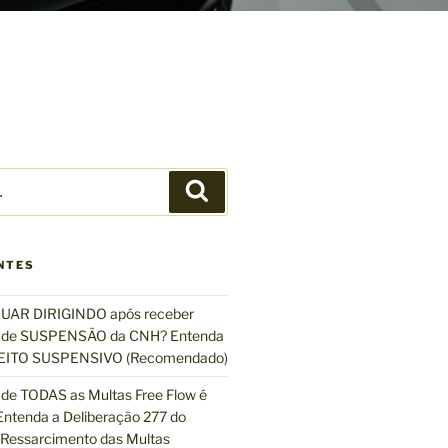
P
e
s
q
NTES
u
i
UAR DIRIGINDO após receber
s
de SUSPENSÃO da CNH? Entenda
a
EFEITO SUSPENSIVO (Recomendado)
r
de TODAS as Multas Free Flow é
ntenda a Deliberação 277 do
essarcimento das Multas