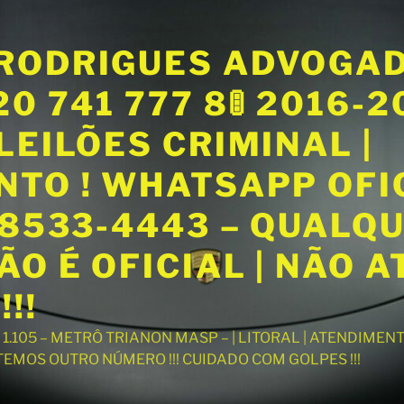
RODRIGUES ADVOGA
20 741 777 8🚦 2016-
LEILÕES CRIMINAL |
NTO ! WHATSAPP OFI
98533-4443 – QUALQ
O É OFICIAL | NÃO 
!!
T 1.105 – METRÔ TRIANON MASP – | LITORAL | ATENDIME
 TEMOS OUTRO NÚMERO !!! CUIDADO COM GOLPES !!!