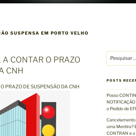
ÇÃO SUSPENSA EM PORTO VELHO
P
 A CONTAR O PRAZO
e
s
A CNH
q
u
POSTS RECE
O PRAZO DE SUSPENSÃO DA CNH
i
s
Posso CONTIN
a
NOTIFICAÇÃO 
r
o Pedido de 
p
Cancelamento 
o
uma Mentira? E
r
CONTRAN e o R
: