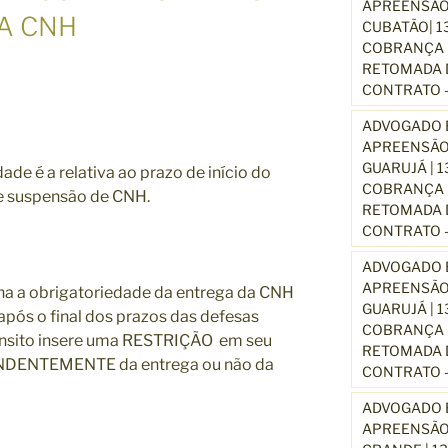
APREENSÃO
A CNH
CUBATÃO| 1
COBRANÇA D
RETOMADA D
CONTRATO –
ADVOGADO E
APREENSÃO
GUARUJÁ | 
de é a relativa ao prazo de início do
COBRANÇA D
e suspensão de CNH.
RETOMADA D
CONTRATO –
ADVOGADO E
APREENSÃO
na a obrigatoriedade da entrega da CNH
GUARUJÁ | 
 após o final dos prazos das defesas
COBRANÇA D
rânsito insere uma RESTRIÇÃO em seu
RETOMADA D
ENDENTEMENTE da entrega ou não da
CONTRATO –
ADVOGADO E
APREENSÃO