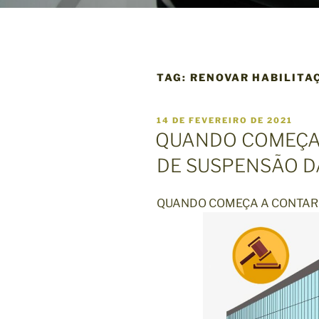
TAG:
RENOVAR HABILITA
P
14 DE FEVEREIRO DE 2021
U
QUANDO COMEÇA
B
L
DE SUSPENSÃO D
I
C
A
D
QUANDO COMEÇA A CONTAR 
O
E
M