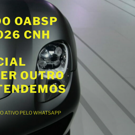
DO OABSP
2026 CNH
CIAL
UER OUTRO
ATENDEMOS
NTO ATIVO PELO WHATSAPP