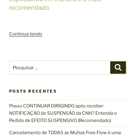
recomendado.
“
Continue lendo
M
U
L
T
P
P
e
A
e
s
N
s
q
u
A
q
i
s
POSTS RECENTES
P
u
a
R
r
i
Posso CONTINUAR DIRIGINDO após receber
O
s
NOTIFICAÇÃO de SUSPENSÃO da CNH? Entenda o
V
a
Pedido de EFEITO SUSPENSIVO (Recomendado)
I
r
S
p
Cancelamento de TODAS as Multas Free Flow é uma
Ó