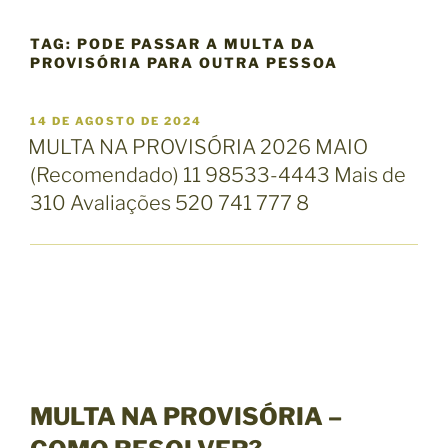
TAG:
PODE PASSAR A MULTA DA
PROVISÓRIA PARA OUTRA PESSOA
P
14 DE AGOSTO DE 2024
U
MULTA NA PROVISÓRIA 2026 MAIO
B
(Recomendado) 11 98533-4443 Mais de
L
I
310 Avaliações 520 741 777 8
C
A
D
O
E
M
MULTA NA PROVISÓRIA –