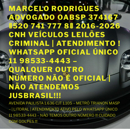
P
MARCELO RODRIGUES
u
ADVOGADO OABSP 374167
l
a
🚦520 741 777 8🚦 2016-2026
r
CNH VEÍCULOS LEILÕES
p
CRIMINAL | ATENDIMENTO !
a
WHATSAPP OFICIAL ÚNICO
r
a
11 98533-4443 –
o
QUALQUER OUTRO
c
NÚMERO NÃO É OFICIAL |
o
NÃO ATENDEMOS
n
t
JUSBRASIL!!!
e
AVENIDA PAULISTA 1.636 CJT 1.105 – METRÔ TRIANON MASP
ú
– | LITORAL | ATENDIMENTO ATIVO PELO WHATSAPP ÚNICO
d
11 98533-4443 – NÃO TEMOS OUTRO NÚMERO !!! CUIDADO
o
COM GOLPES !!!