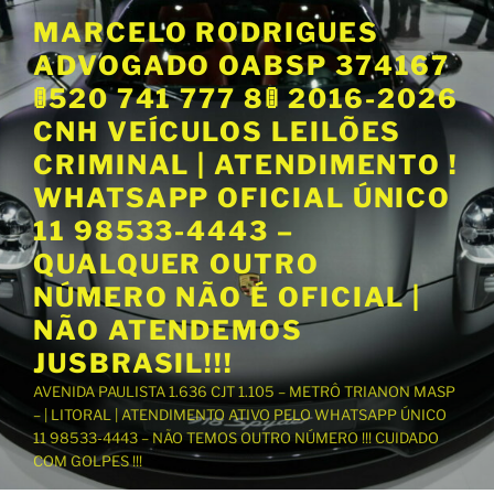
P
MARCELO RODRIGUES
u
ADVOGADO OABSP 374167
l
a
🚦520 741 777 8🚦 2016-2026
r
CNH VEÍCULOS LEILÕES
p
CRIMINAL | ATENDIMENTO !
a
WHATSAPP OFICIAL ÚNICO
r
a
11 98533-4443 –
o
QUALQUER OUTRO
c
NÚMERO NÃO É OFICIAL |
o
NÃO ATENDEMOS
n
t
JUSBRASIL!!!
e
AVENIDA PAULISTA 1.636 CJT 1.105 – METRÔ TRIANON MASP
ú
– | LITORAL | ATENDIMENTO ATIVO PELO WHATSAPP ÚNICO
d
11 98533-4443 – NÃO TEMOS OUTRO NÚMERO !!! CUIDADO
o
COM GOLPES !!!