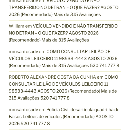
mmsantosadv
em
VEÍCULO VENDIDO E NÃO
O
TRANSFERIDO NO DETRAN – O QUE FAZER? AGOSTO
D
2026 (Recomendado) Mais de 315 Avaliações
E
V
William
em
VEÍCULO VENDIDO E NÃO TRANSFERIDO
E
NO DETRAN – O QUE FAZER? AGOSTO 2026
Í
(Recomendado) Mais de 315 Avaliações
C
U
mmsantosadv
em
COMO CONSULTAR LEILÃO DE
L
VEÍCULOS LEILOEIRO 11 98533-4443 AGOSTO 2026
O
(Recomendado) Mais de 315 Avaliações 520 741 777 8
O
ROBERTO ALEXANDRE COSTA DA CUNHA
em
COMO
Q
CONSULTAR LEILÃO DE VEÍCULOS LEILOEIRO 11
U
98533-4443 AGOSTO 2026 (Recomendado) Mais de
E
315 Avaliações 520 741 777 8
F
A
mmsantosadv
em
Polícia Civil desarticula quadrilha de
Z
Falsos Leilões de veículos (Recomendado) AGOSTO
E
2026 520 741 777 8
R