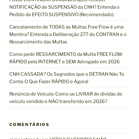
N
s
NOTIFICAÇÃO de SUSPENSÃO da CNH? Entenda o
T
a
Pedido de EFEITO SUSPENSIVO (Recomendado)
R
r
E
p
Cancelamento de TODAS as Multas Free Flow é uma
G
o
Mentira? Entenda a Deliberação 277 do CONTRAN e o
A
r
Ressarcimento das Multas
D
:
A
Como pedir RESSARCIMENTO da Multa FREE FLOW
D
RÁPIDO pela INTERNET e SEM Advogado em 2026
O
CNH CASSADA? Os Segredos que o DETRAN Não Te
C
Conta: O Que Fazer RÁPIDO e Agora!
U
M
Renúncia de Veículo: Como se LIVRAR de dívidas de
E
veículo vendido e NÃO transferido em 2026?
N
T
A
COMENTÁRIOS
Ç
Ã