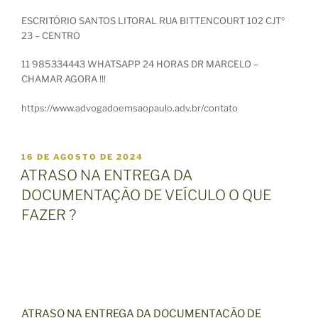
ESCRITÓRIO SANTOS LITORAL RUA BITTENCOURT 102 CJTº
23 – CENTRO
11 985334443 WHATSAPP 24 HORAS DR MARCELO –
CHAMAR AGORA !!!
https://www.advogadoemsaopaulo.adv.br/contato
P
16 DE AGOSTO DE 2024
U
ATRASO NA ENTREGA DA
B
DOCUMENTAÇÃO DE VEÍCULO O QUE
L
I
FAZER ?
C
A
D
O
E
M
ATRASO NA ENTREGA DA DOCUMENTAÇÃO DE