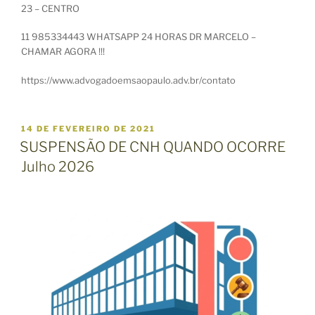
23 – CENTRO
11 985334443 WHATSAPP 24 HORAS DR MARCELO –
CHAMAR AGORA !!!
https://www.advogadoemsaopaulo.adv.br/contato
P
14 DE FEVEREIRO DE 2021
U
SUSPENSÃO DE CNH QUANDO OCORRE
B
Julho 2026
L
I
C
A
D
O
E
M