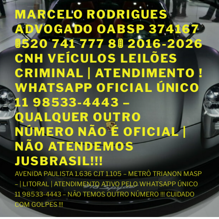
P
MARCELO RODRIGUES
u
ADVOGADO OABSP 374167
l
a
🚦520 741 777 8🚦 2016-2026
r
CNH VEÍCULOS LEILÕES
p
CRIMINAL | ATENDIMENTO !
a
WHATSAPP OFICIAL ÚNICO
r
a
11 98533-4443 –
o
QUALQUER OUTRO
c
NÚMERO NÃO É OFICIAL |
o
NÃO ATENDEMOS
n
t
JUSBRASIL!!!
e
AVENIDA PAULISTA 1.636 CJT 1.105 – METRÔ TRIANON MASP
ú
– | LITORAL | ATENDIMENTO ATIVO PELO WHATSAPP ÚNICO
d
11 98533-4443 – NÃO TEMOS OUTRO NÚMERO !!! CUIDADO
o
COM GOLPES !!!