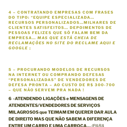
4 – CONTRATANDO EMPRESAS COM FRASES
DO TIPO:
“
EQUIPE ESPECIALIZADA…
RECURSOS PERSONALIZADOS…MILHARES DE
CLIENTES SATISFEITOS… DEPOIMENTOS DE
PESSOAS FELIZES QUE SÓ FALAM BEM DA
EMPRESA…
MAS QUE ESTÁ CHEIA DE
RECLAMAÇÕES NO SITE DO RECLAME AQUI E
GOOGLE
;
5 – PROCURANDO MODELOS DE RECURSOS
NA INTERNET OU COMPRANDO DEFESAS
“
PERSONALIZADAS”
DE VENDEDORES DE
DEFESA PRONTA – AO CUSTO DE R$ 300-700
– QUE NÃO SERVEM PRA NADA !
6 -ATENDENDO
LIGAÇÕES e MENSAGENS
DE
ATENDENTES/VENDEDORES
DE SERVIÇOS
MILAGROSOS que TEIMAM EM
QUERER DAR AULA
DE DIREITO
MAS QUE
NÃO
SABEM A DIFERENÇA
ENTRE
UM CARRO E UMA CARROÇA…
(PARA