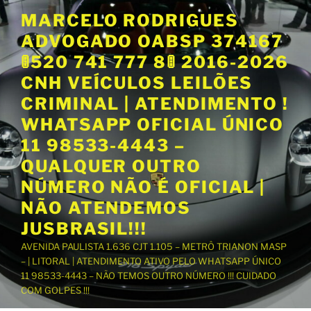
P
MARCELO RODRIGUES
u
ADVOGADO OABSP 374167
l
a
🚦520 741 777 8🚦 2016-2026
r
CNH VEÍCULOS LEILÕES
p
CRIMINAL | ATENDIMENTO !
a
WHATSAPP OFICIAL ÚNICO
r
a
11 98533-4443 –
o
QUALQUER OUTRO
c
NÚMERO NÃO É OFICIAL |
o
NÃO ATENDEMOS
n
t
JUSBRASIL!!!
e
AVENIDA PAULISTA 1.636 CJT 1.105 – METRÔ TRIANON MASP
ú
– | LITORAL | ATENDIMENTO ATIVO PELO WHATSAPP ÚNICO
d
11 98533-4443 – NÃO TEMOS OUTRO NÚMERO !!! CUIDADO
o
COM GOLPES !!!