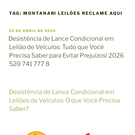
TAG:
MONTANARI LEILÕES RECLAME AQUI
P
22 DE ABRIL DE 2025
U
Desistência de Lance Condicional em
B
Leilão de Veículos: Tudo que Você
L
I
Precisa Saber para Evitar Prejuízos! 2026
C
520 741 777 8
A
D
O
E
M
Desistência de Lance Condicional em
Leilões de Veículos: O que Você Precisa
Saber?