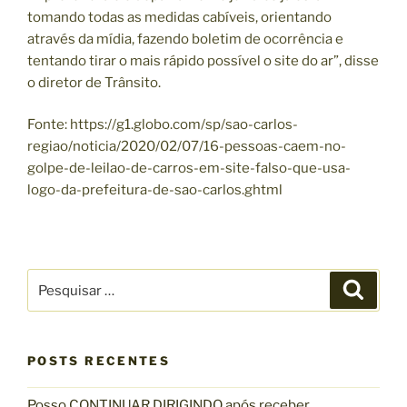
tomando todas as medidas cabíveis, orientando
através da mídia, fazendo boletim de ocorrência e
tentando tirar o mais rápido possível o site do ar”, disse
o diretor de Trânsito.
Fonte: https://g1.globo.com/sp/sao-carlos-
regiao/noticia/2020/02/07/16-pessoas-caem-no-
golpe-de-leilao-de-carros-em-site-falso-que-usa-
logo-da-prefeitura-de-sao-carlos.ghtml
P
P
e
e
s
s
q
u
q
i
s
POSTS RECENTES
u
a
r
i
Posso CONTINUAR DIRIGINDO após receber