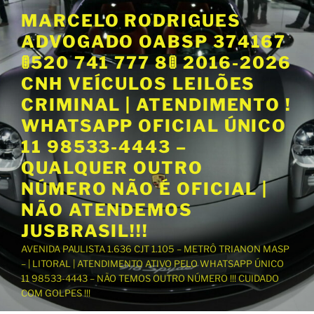
P
MARCELO RODRIGUES
u
ADVOGADO OABSP 374167
l
a
🚦520 741 777 8🚦 2016-2026
r
CNH VEÍCULOS LEILÕES
p
CRIMINAL | ATENDIMENTO !
a
WHATSAPP OFICIAL ÚNICO
r
a
11 98533-4443 –
o
QUALQUER OUTRO
c
NÚMERO NÃO É OFICIAL |
o
NÃO ATENDEMOS
n
t
JUSBRASIL!!!
e
AVENIDA PAULISTA 1.636 CJT 1.105 – METRÔ TRIANON MASP
ú
– | LITORAL | ATENDIMENTO ATIVO PELO WHATSAPP ÚNICO
d
11 98533-4443 – NÃO TEMOS OUTRO NÚMERO !!! CUIDADO
o
COM GOLPES !!!