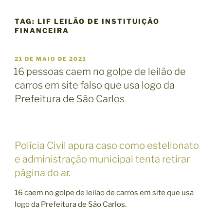
TAG:
LIF LEILÃO DE INSTITUIÇÃO
FINANCEIRA
P
21 DE MAIO DE 2021
U
16 pessoas caem no golpe de leilão de
B
carros em site falso que usa logo da
L
I
Prefeitura de São Carlos
C
A
D
O
E
Polícia Civil apura caso como estelionato
M
e administração municipal tenta retirar
página do ar.
16 caem no golpe de leilão de carros em site que usa
logo da Prefeitura de São Carlos.