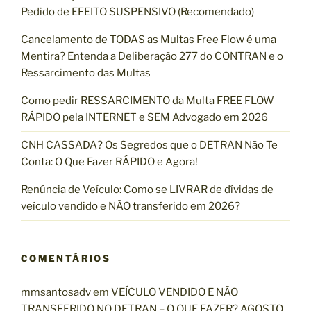
Pedido de EFEITO SUSPENSIVO (Recomendado)
r
p
Cancelamento de TODAS as Multas Free Flow é uma
o
Mentira? Entenda a Deliberação 277 do CONTRAN e o
r
Ressarcimento das Multas
:
Como pedir RESSARCIMENTO da Multa FREE FLOW
RÁPIDO pela INTERNET e SEM Advogado em 2026
CNH CASSADA? Os Segredos que o DETRAN Não Te
Conta: O Que Fazer RÁPIDO e Agora!
Renúncia de Veículo: Como se LIVRAR de dívidas de
veículo vendido e NÃO transferido em 2026?
COMENTÁRIOS
mmsantosadv
em
VEÍCULO VENDIDO E NÃO
TRANSFERIDO NO DETRAN – O QUE FAZER? AGOSTO