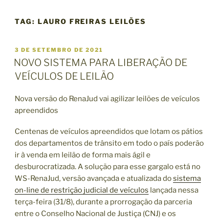
TAG:
LAURO FREIRAS LEILÕES
P
3 DE SETEMBRO DE 2021
U
NOVO SISTEMA PARA LIBERAÇÃO DE
B
VEÍCULOS DE LEILÃO
L
I
C
Nova versão do RenaJud vai agilizar leilões de veículos
A
apreendidos
D
O
E
Centenas de veículos apreendidos que lotam os pátios
M
dos departamentos de trânsito em todo o país poderão
ir à venda em leilão de forma mais ágil e
desburocratizada. A solução para esse gargalo está no
WS-RenaJud, versão avançada e atualizada do
sistema
on-line de restrição judicial de veículos
lançada nessa
terça-feira (31/8), durante a prorrogação da parceria
entre o Conselho Nacional de Justiça (CNJ) e os