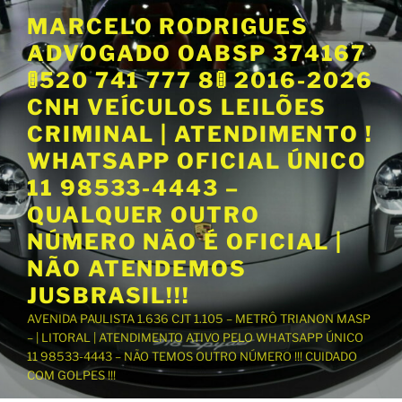
P
MARCELO RODRIGUES
u
ADVOGADO OABSP 374167
l
a
🚦520 741 777 8🚦 2016-2026
r
CNH VEÍCULOS LEILÕES
p
CRIMINAL | ATENDIMENTO !
a
WHATSAPP OFICIAL ÚNICO
r
a
11 98533-4443 –
o
QUALQUER OUTRO
c
NÚMERO NÃO É OFICIAL |
o
NÃO ATENDEMOS
n
t
JUSBRASIL!!!
e
AVENIDA PAULISTA 1.636 CJT 1.105 – METRÔ TRIANON MASP
ú
– | LITORAL | ATENDIMENTO ATIVO PELO WHATSAPP ÚNICO
d
11 98533-4443 – NÃO TEMOS OUTRO NÚMERO !!! CUIDADO
o
COM GOLPES !!!