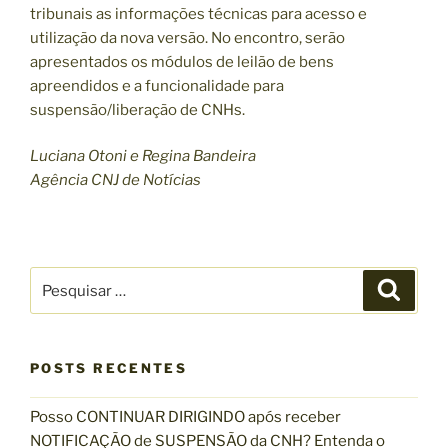
tribunais as informações técnicas para acesso e
utilização da nova versão. No encontro, serão
apresentados os módulos de leilão de bens
apreendidos e a funcionalidade para
suspensão/liberação de CNHs.
Luciana Otoni e Regina Bandeira
Agência CNJ de Notícias
P
P
e
e
s
s
q
u
q
i
s
POSTS RECENTES
u
a
r
i
Posso CONTINUAR DIRIGINDO após receber
s
NOTIFICAÇÃO de SUSPENSÃO da CNH? Entenda o
a