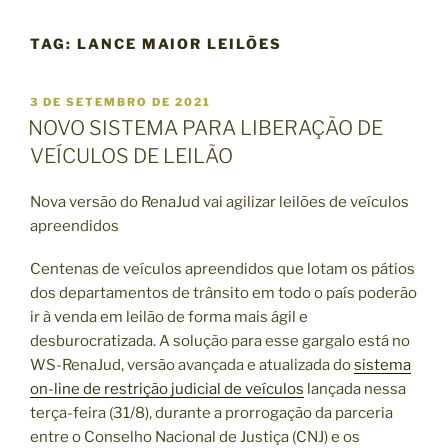
TAG:
LANCE MAIOR LEILÕES
P
3 DE SETEMBRO DE 2021
U
NOVO SISTEMA PARA LIBERAÇÃO DE
B
VEÍCULOS DE LEILÃO
L
I
C
Nova versão do RenaJud vai agilizar leilões de veículos
A
apreendidos
D
O
E
Centenas de veículos apreendidos que lotam os pátios
M
dos departamentos de trânsito em todo o país poderão
ir à venda em leilão de forma mais ágil e
desburocratizada. A solução para esse gargalo está no
WS-RenaJud, versão avançada e atualizada do
sistema
on-line de restrição judicial de veículos
lançada nessa
terça-feira (31/8), durante a prorrogação da parceria
entre o Conselho Nacional de Justiça (CNJ) e os