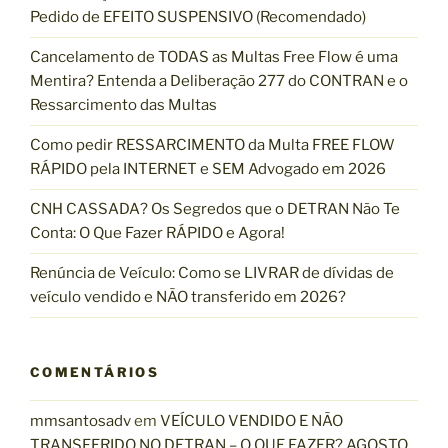
Pedido de EFEITO SUSPENSIVO (Recomendado)
r
p
Cancelamento de TODAS as Multas Free Flow é uma
o
Mentira? Entenda a Deliberação 277 do CONTRAN e o
r
Ressarcimento das Multas
:
Como pedir RESSARCIMENTO da Multa FREE FLOW
RÁPIDO pela INTERNET e SEM Advogado em 2026
CNH CASSADA? Os Segredos que o DETRAN Não Te
Conta: O Que Fazer RÁPIDO e Agora!
Renúncia de Veículo: Como se LIVRAR de dívidas de
veículo vendido e NÃO transferido em 2026?
COMENTÁRIOS
mmsantosadv
em
VEÍCULO VENDIDO E NÃO
TRANSFERIDO NO DETRAN – O QUE FAZER? AGOSTO