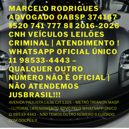
P
MARCELO RODRIGUES
u
ADVOGADO OABSP 374167
l
a
🚦520 741 777 8🚦 2016-2026
r
CNH VEÍCULOS LEILÕES
p
CRIMINAL | ATENDIMENTO !
a
WHATSAPP OFICIAL ÚNICO
r
a
11 98533-4443 –
o
QUALQUER OUTRO
c
NÚMERO NÃO É OFICIAL |
o
NÃO ATENDEMOS
n
t
JUSBRASIL!!!
e
AVENIDA PAULISTA 1.636 CJT 1.105 – METRÔ TRIANON MASP
ú
– | LITORAL | ATENDIMENTO ATIVO PELO WHATSAPP ÚNICO
d
11 98533-4443 – NÃO TEMOS OUTRO NÚMERO !!! CUIDADO
o
COM GOLPES !!!