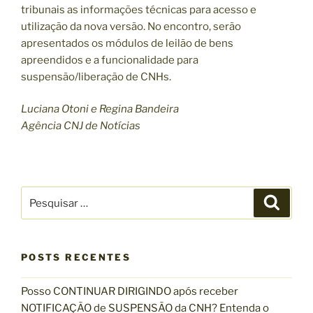
tribunais as informações técnicas para acesso e
utilização da nova versão. No encontro, serão
apresentados os módulos de leilão de bens
apreendidos e a funcionalidade para
suspensão/liberação de CNHs.
Luciana Otoni e Regina Bandeira
Agência CNJ de Notícias
P
P
e
e
s
s
q
u
q
i
s
POSTS RECENTES
u
a
r
i
Posso CONTINUAR DIRIGINDO após receber
s
NOTIFICAÇÃO de SUSPENSÃO da CNH? Entenda o
a