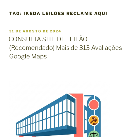
TAG:
IKEDA LEILÕES RECLAME AQUI
P
31 DE AGOSTO DE 2024
U
CONSULTA SITE DE LEILÃO
B
(Recomendado) Mais de 313 Avaliações
L
I
Google Maps
C
A
D
O
E
M