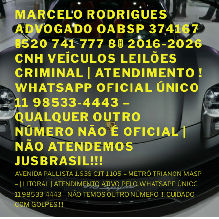
P
MARCELO RODRIGUES
u
ADVOGADO OABSP 374167
l
a
🚦520 741 777 8🚦 2016-2026
r
CNH VEÍCULOS LEILÕES
p
CRIMINAL | ATENDIMENTO !
a
WHATSAPP OFICIAL ÚNICO
r
a
11 98533-4443 –
o
QUALQUER OUTRO
c
NÚMERO NÃO É OFICIAL |
o
NÃO ATENDEMOS
n
t
JUSBRASIL!!!
e
AVENIDA PAULISTA 1.636 CJT 1.105 – METRÔ TRIANON MASP
ú
– | LITORAL | ATENDIMENTO ATIVO PELO WHATSAPP ÚNICO
d
11 98533-4443 – NÃO TEMOS OUTRO NÚMERO !!! CUIDADO
o
COM GOLPES !!!