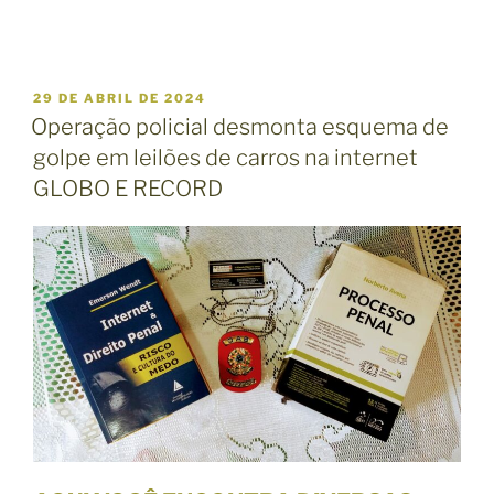
P
29 DE ABRIL DE 2024
U
Operação policial desmonta esquema de
B
golpe em leilões de carros na internet
L
I
GLOBO E RECORD
C
A
D
O
E
M